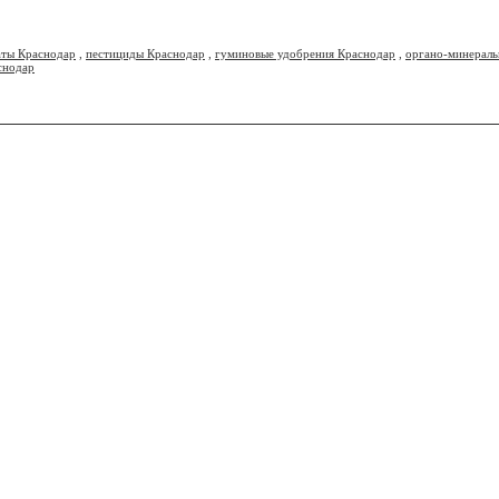
аты Краснодар
,
пестициды Краснодар
,
гуминовые удобрения Краснодар
,
органо-минераль
снодар