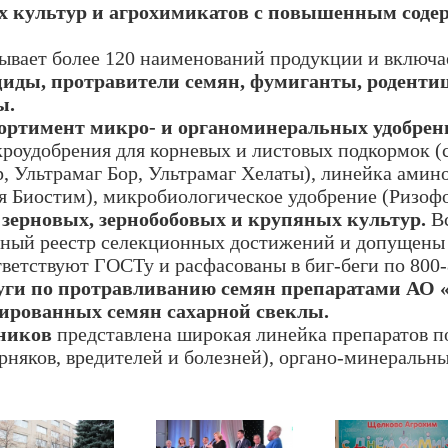
х культур и агрохимикатов с повышенным сод
ывает более 120 наименований продукции и включа
иды, протравители семян, фумиганты, роденти
ы.
ортимент
микро- и органоминеральных удобрен
оудобрения для корневых и листовых подкормок (
ур, Ультрамаг Бор, Ультрамаг Хелаты), линейка ами
я Биостим), микробиологическое удобрение (Ризоф
 зерновых, зернобобовых и крупяных культур.
Вс
нный реестр селекционных достижений и допущены
ветствуют ГОСТу и расфасованы в биг-беги по 800-8
уги по протравливанию семян препаратами АО 
ированных семян сахарной свеклы.
ников
представлена широкая линейка препаратов п
рняков, вредителей и болезней), органо-минеральны