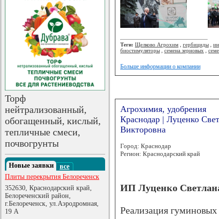
Теги:
Щелково Агрохим
,
гербициды
,
ин
биостимуляторы
,
семена зерновых
,
сем
Больше информации о компании
Торф
Агрохимия, удобрения
нейтрализованный,
Краснодар | Луценко Све
обогащенный, кислый,
Викторовна
тепличные смеси,
почвогрунты
Город: Краснодар
Регион: Краснодарский край
Новые заявки
все
Плиты перекрытия Белореченск
ИП Луценко Светлан
352630, Краснодарский край,
Белореченский район,
г.Белореченск, ул.Аэродромная,
Реализация гуминовых
19 А