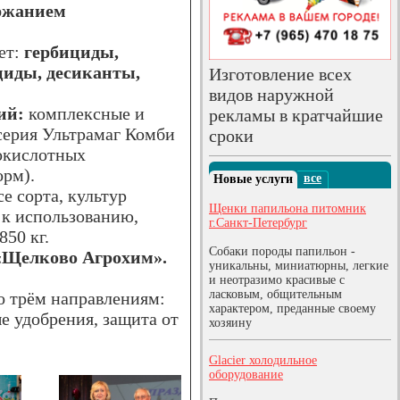
ержанием
ет:
гербициды,
циды, десиканты,
Изготовление всех
видов наружной
ий:
комплексные и
рекламы в кратчайшие
серия Ультрамаг Комби
сроки
нокислотных
орм).
все
Новые услуги
е сорта, культур
Щенки папильона питомник
 к использованию,
г.Санкт-Петербург
50 кг.
Собаки породы папильон -
«Щелково Агрохим».
уникальны, миниатюрны, легкие
и неотразимо красивые с
ласковым, общительным
о трём направлениям:
характером, преданные своему
е удобрения, защита от
хозяину
Glacier холодильное
оборудование