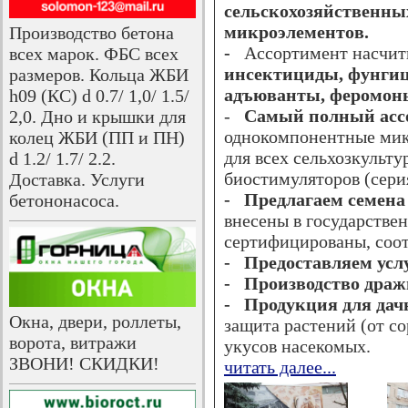
сельскохозяйственны
микроэлементов.
Производство бетона
-
Ассортимент насчит
всех марок. ФБС всех
инсектициды, фунгиц
размеров. Кольца ЖБИ
адъюванты, феромон
h09 (КС) d 0.7/ 1,0/ 1.5/
-
Самый полный асс
2,0. Дно и крышки для
однокомпонентные микр
колец ЖБИ (ПП и ПН)
для всех сельхозкульт
d 1.2/ 1.7/ 2.2.
биостимуляторов (сери
Доставка. Услуги
- Предлагаем семена
бетононасоса.
внесены в государстве
сертифицированы, соот
- Предоставляем усл
- Производство драж
- Продукция для дач
Окна, двери, роллеты,
защита растений (от со
ворота, витражи
укусов насекомых.
ЗВОНИ! СКИДКИ!
читать далее...