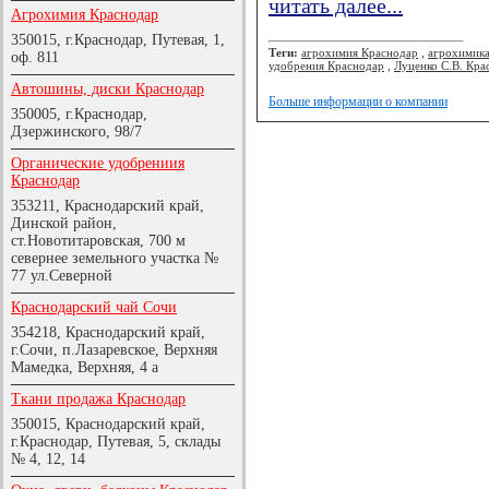
читать далее...
Агрохимия Краснодар
350015, г.Краснодар, Путевая, 1,
Теги:
агрохимия Краснодар
,
агрохимик
оф. 811
удобрения Краснодар
,
Луценко С.В. Кра
Автошины, диски Краснодар
Больше информации о компании
350005, г.Краснодар,
Дзержинского, 98/7
Органические удобрениия
Краснодар
353211, Краснодарский край,
Динской район,
ст.Новотитаровская, 700 м
севернее земельного участка №
77 ул.Северной
Краснодарский чай Сочи
354218, Краснодарский край,
г.Сочи, п.Лазаревское, Верхняя
Мамедка, Верхняя, 4 а
Ткани продажа Краснодар
350015, Краснодарский край,
г.Краснодар, Путевая, 5, склады
№ 4, 12, 14