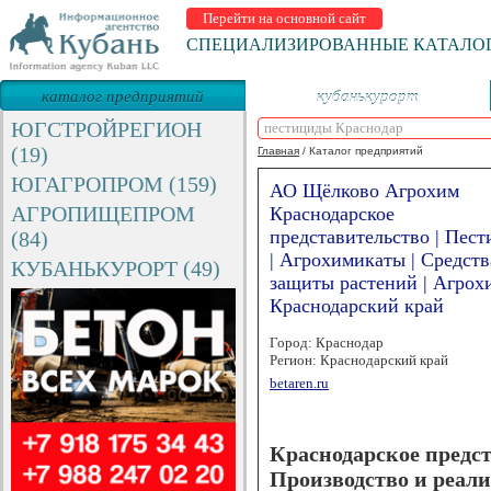
Перейти на основной сайт
СПЕЦИАЛИЗИРОВАННЫЕ КАТАЛО
каталог предприятий
кубанькурорт
ЮГСТРОЙРЕГИОН
(19)
Главная
/
Каталог предприятий
ЮГАГРОПРОМ (159)
АО Щёлково Агрохим
АГРОПИЩЕПРОМ
Краснодарское
представительство | Пес
(84)
| Агрохимикаты | Cредств
КУБАНЬКУРОРТ (49)
защиты растений | Агрох
Краснодарский край
Город: Краснодар
Регион: Краснодарский край
betaren.ru
Краснодарское предс
Производство и реал