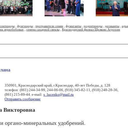
сектициды
,
фунгициды
,
протравители семян
,
фумиганты
,
родентициды
,
десиканты
,
адъ
ена зернобобовых
,
семена сахарной свеклы
,
Краснодарский филиал Щелково Агрохим
тлана
350901, Краснодарский край, г.Краснодар, 40-лет Победы, д. 128
телефон: (861) 244-34-99, 244-06-06, (918) 345-82-11, (918) 248-28-36,
(861) 215-89-44. e-mail:
s_lucenko@mail.ru
Отправить сообщение
а Викторовна
 и органо-минеральных удобрений.