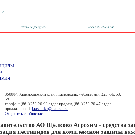
ГИ
новые услуги
новые заявки
тициды
а
имия
350004, Краснодарский край, г.Краснодар, ул.Северная, 225, оф. 58,
59
телефон: (861) 259-20-99 отдел продаж, (861) 259-20-47 отдел
продаж. e-mail:
krasnodar@betaren.ru
Отправить сообщение
тавительство АО Щёлково Агрохим - средства з
изация пестицидов для комплексной защиты ва