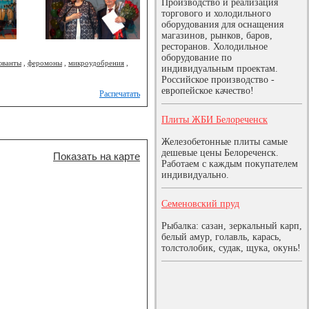
Производство и реализация
торгового и холодильного
оборудования для оснащения
магазинов, рынков, баров,
ресторанов. Холодильное
оборудование по
юванты
,
феромоны
,
микроудобрения
,
индивидуальным проектам.
Российское производство -
европейское качество!
Распечатать
Плиты ЖБИ Белореченск
Железобетонные плиты самые
дешевые цены Белореченск.
Показать на карте
Работаем с каждым покупателем
индивидуально.
Семеновский пруд
Рыбалка: сазан, зеркальный карп,
белый амур, голавль, карась,
толстолобик, судак, щука, окунь!