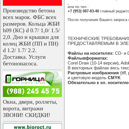
или
по тел.:
Производство бетона
+7 (953) 087-83-40
главный редакт
всех марок. ФБС всех
После получения Вашего запроса 
размеров. Кольца ЖБИ
h09 (КС) d 0.7/ 1,0/ 1.5/
2,0. Дно и крышки для
ТЕХНИЧЕСКИЕ ТРЕБОВАНИЯ
колец ЖБИ (ПП и ПН)
ПРЕДОСТАВЛЯЕМЫМ В ЭЛЕ
d 1.2/ 1.7/ 2.2.
Файлы на носителях:
CD- и 
Доставка. Услуги
Файлы
в
форматах
:
бетононасоса.
Corel Draw (10-14 версии), Adobe
В векторных файлах весь текс
Растровые изобразения
(tif
и цветовую модель
CMYK
Обязательно к эл. носителю
Окна, двери, роллеты,
ворота, витражи
ЗВОНИ! СКИДКИ!