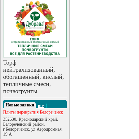
Торф
нейтрализованный,
обогащенный, кислый,
тепличные смеси,
почвогрунты
Новые заявки
все
Плиты перекрытия Белореченск
352630, Краснодарский край,
Белореченский район,
г.Белореченск, ул.Аэродромная,
19 А