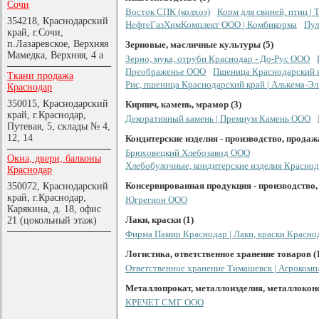
Сочи
Восток СПК (колхоз)
Корм для свиней, птиц |
354218, Краснодарский
НефтеГазХимКомплект ООО | Комбикорма
Пул
край, г.Сочи,
п.Лазаревское, Верхняя
Зерновые, масличные культуры (5)
Мамедка, Верхняя, 4 а
Зерно, мука, отруби Краснодар - До-Рус ООО
Преображенье ООО
Пшеница Краснодарский к
Ткани продажа
Рис, пшеница Краснодарский край | Алькема-Э
Краснодар
350015, Краснодарский
Кирпич, камень, мрамор (3)
край, г.Краснодар,
Декоративный камень | Премиум Камень ООО
Путевая, 5, склады № 4,
12, 14
Кондитерские изделия - производство, продажа
Брюховецкий Хлебозавод ООО
Окна, двери, балконы
Хлебобулочные, кондитерские изделия Краснод
Краснодар
Консервированная продукция - производство,
350072, Краснодарский
край, г.Краснодар,
Югрегион ООО
Карякина, д. 18, офис
Лаки, краски (1)
21 (цокольный этаж)
Фирма Памир Краснодар | Лаки, краски Красно
Логистика, ответственное хранение товаров (
Ответственное хранение Тимашевск | Агроком
Металлопрокат, металлоизделия, металлоконс
КРЕЧЕТ СМГ ООО