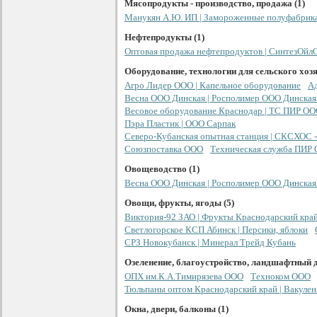
Мясопродукты - производство, продажа (1)
Манукян А.Ю. ИП | Замороженные полуфабрик
Нефтепродукты (1)
Оптовая продажа нефтепродуктов | СинтезОй
Оборудование, технологии для сельского хозя
Агро Лидер ООО | Капельное оборудование
А
Весна ООО Динская | Росполимер ООО Динская 
Весовое оборудование Краснодар | ТС ПИР О
Пэра Пластик | ООО Сарпак
Северо-Кубанская опытная станция | СКСХОС -
Союзпоставка ООО
Техническая служба ПИР
Овощеводство (1)
Весна ООО Динская | Росполимер ООО Динская 
Овощи, фрукты, ягоды (5)
Виктория-92 ЗАО | Фрукты Краснодарский кра
Светлогорское КСП Абинск | Персики, яблоки
СРЗ Новокубанск | Минерал Трейд Кубань
Озеленение, благоустройство, ландшафтный д
ОПХ им.К.А.Тимирязева ООО
Техноком ООО
Тюльпаны оптом Краснодарский край | Вакулен
Окна, двери, балконы (1)