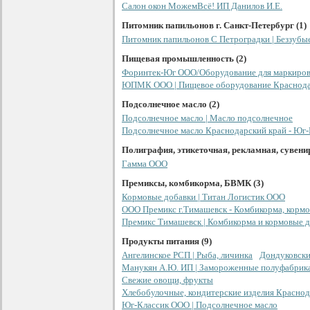
Салон окон МожемВсё! ИП Данилов И.Е.
Питомник папильонов г. Санкт-Петербург (1)
Питомник папильонов С Петроградки | Беззубые
Пищевая промышленность (2)
Форинтек-Юг ООО/Оборудование для маркиров
ЮПМК ООО | Пищевое оборудование Краснод
Подсолнечное масло (2)
Подсолнечное масло | Масло подсолнечное
Подсолнечное масло Краснодарский край - Юг
Полиграфия, этикеточная, рекламная, сувени
Гамма ООО
Премиксы, комбикорма, БВМК (3)
Кормовые добавки | Титан Логистик ООО
ООО Премикс г.Тимашевск - Комбикорма, корм
Премикс Тимашевск | Комбикорма и кормовые 
Продукты питания (9)
Ангелинское РСП | Рыба, личинка
Дондуковски
Манукян А.Ю. ИП | Замороженные полуфабрик
Свежие овощи, фрукты
Хлебобулочные, кондитерские изделия Краснод
Юг-Классик ООО | Подсолнечное масло