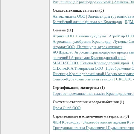
Рис, пшеница Краснодарский край | Алькема-Э
Сельхозтехника, запчасти (5)
Автокомплект ООО | Запчасти для грузовых ав
Балтийский лизинг филиал в г. Краснодар
БДМ-
Семена (11)
Агрика ООО | Семена кукурузы
АгроМир ООО 
Агрохимия, удобрения Краснодар | Луценко Св
Агроюг ООО | Пестициды, агрохимикаты
АО Щёлково Агрохим Краснодарское представит
растений | Агрохимия Краснодарский край
МАГНАТ ООО | Семена Краснодарский край
Н
ОПХ им.К.А.Тимирязева ООО
Преображенье 
Пшеница Краснодарский край | Зерно от произ
Северо-Кубанская опытная станция | СКСХОС -
Сертификация, экспертиза (1)
Торгово-промышленная палата Краснодарского
Системы отопления и водоснабжения (1)
Пром Снаб ООО
Строительные и отделочные материалы (3)
ЖБИ Краснодар | Железобетонные изделия Кра
Тротуарная плитка Гулькевичи | Гулькевичи тр