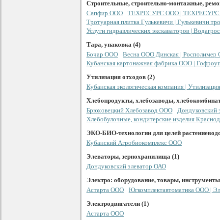
Строительные, строительно-монтажные, ремо
Сапфир ООО
ТЕХРЕСУРС ООО | ТЕХРЕСУРС
Тротуарная плитка Гулькевичи | Гулькевичи тр
Услуги гидравлических экскаваторов | Водагро
Тара, упаковка (4)
Бочар ООО
Весна ООО Динская | Росполимер 
Кубанская картонажная фабрика ООО | Гофроу
Утилизация отходов (2)
Кубанская экологическая компания | Утилизаци
Хлебопродукты, хлебозаводы, хлебокомбинат
Брюховецкий Хлебозавод ООО
Дондуковский 
Хлебобулочные, кондитерские изделия Краснод
ЭКО-БИО-технологии для целей растениеводс
Кубанский Агробиокомплекс ООО
Элеваторы, зернохранилища (1)
Дондуковский элеватор ОАО
Электро: оборудование, товары, инструменты 
Астарта ООО
Югкомплектавтоматика ООО | Э
Электродвигатели (1)
Астарта ООО