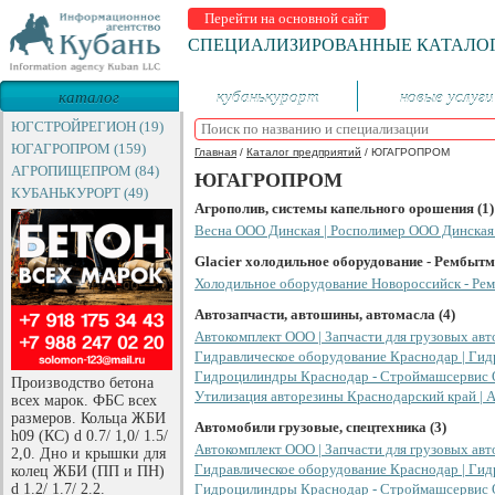
Перейти на основной сайт
СПЕЦИАЛИЗИРОВАННЫЕ КАТАЛО
каталог
кубанькурорт
новые услуги
предприятий
ЮГСТРОЙРЕГИОН (19)
ЮГАГРОПРОМ (159)
Главная
/
Каталог предприятий
/
ЮГАГРОПРОМ
АГРОПИЩЕПРОМ (84)
ЮГАГРОПРОМ
КУБАНЬКУРОРТ (49)
Агрополив, системы капельного орошения (1)
Весна ООО Динская | Росполимер ООО Динская 
Glacier холодильное оборудование - Рембыт
Холодильное оборудование Новороссийск - Р
Автозапчасти, автошины, автомасла (4)
Автокомплект ООО | Запчасти для грузовых ав
Гидравлическое оборудование Краснодар | Ги
Гидроцилиндры Краснодар - Строймашсервис
Производство бетона
Утилизация авторезины Краснодарский край |
всех марок. ФБС всех
размеров. Кольца ЖБИ
Автомобили грузовые, спецтехника (3)
h09 (КС) d 0.7/ 1,0/ 1.5/
Автокомплект ООО | Запчасти для грузовых ав
2,0. Дно и крышки для
Гидравлическое оборудование Краснодар | Ги
колец ЖБИ (ПП и ПН)
d 1.2/ 1.7/ 2.2.
Гидроцилиндры Краснодар - Строймашсервис