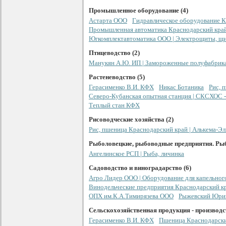
Промышленное оборудование (4)
Астарта ООО
Гидравлическое оборудование 
Промышленная автоматика Краснодарский кра
Югкомплектавтоматика ООО | Электрощиты, щ
Птицеводство (2)
Манукян А.Ю. ИП | Замороженные полуфабрик
Растеневодство (5)
Герасименко В.И. КФХ
Никас Ботаника
Рис, 
Северо-Кубанская опытная станция | СКСХОС -
Теплый стан КФХ
Рисоводческие хозяйства (2)
Рис, пшеница Краснодарский край | Алькема-Э
Рыболовецкие, рыбоводные предприятия. Рыб
Ангелинское РСП | Рыба, личинка
Садоводство и виноградарство (6)
Агро Лидер ООО | Оборудование для капельно
Винодельческие предприятия Краснодарский к
ОПХ им.К.А.Тимирязева ООО
Рыжевский Юрий
Сельскохозяйственная продукция - производст
Герасименко В.И. КФХ
Пшеница Краснодарский