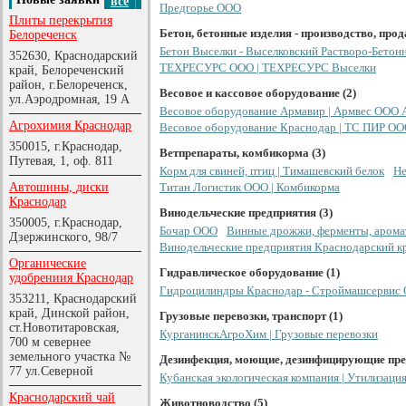
все
Предгорье ООО
Плиты перекрытия
Бетон, бетонные изделия - производство, прод
Белореченск
Бетон Выселки - Выселковский Растворо-Бетон
352630, Краснодарский
ТЕХРЕСУРС ООО | ТЕХРЕСУРС Выселки
край, Белореченский
район, г.Белореченск,
Весовое и кассовое оборудование (2)
ул.Аэродромная, 19 А
Весовое оборудование Армавир | Армвес ООО 
Агрохимия Краснодар
Весовое оборудование Краснодар | ТС ПИР О
350015, г.Краснодар,
Ветпрепараты, комбикорма (3)
Путевая, 1, оф. 811
Корм для свиней, птиц | Тимашевский белок
Не
Автошины, диски
Титан Логистик ООО | Комбикорма
Краснодар
Винодельческие предприятия (3)
350005, г.Краснодар,
Бочар ООО
Винные дрожжи, ферменты, арома
Дзержинского, 98/7
Винодельческие предприятия Краснодарский к
Органические
Гидравлическое оборудование (1)
удобрениия Краснодар
Гидроцилиндры Краснодар - Строймашсервис
353211, Краснодарский
край, Динской район,
Грузовые перевозки, транспорт (1)
ст.Новотитаровская,
КурганинскАгроХим | Грузовые перевозки
700 м севернее
земельного участка №
Дезинфекция, моющие, дезинфицирующие пре
77 ул.Северной
Кубанская экологическая компания | Утилизаци
Краснодарский чай
Животноводство (5)