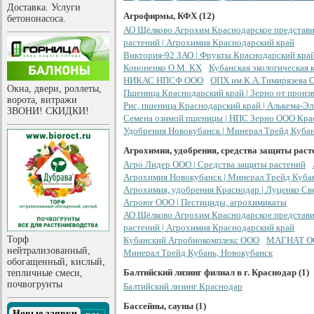
Доставка. Услуги
Агрофирмы, КФХ (12)
бетононасоса.
АО Щёлково Агрохим Краснодарское представит
растений | Агрохимия Краснодарский край
Виктория-92 ЗАО | Фрукты Краснодарский кра
Кононенко О.М. КХ
Кубанская экологическая 
НИКАС НПСФ ООО
ОПХ им.К.А.Тимирязева 
Окна, двери, роллеты,
Пшеница Краснодарский край | Зерно от произ
ворота, витражи
Рис, пшеница Краснодарский край | Алькема-Э
ЗВОНИ! СКИДКИ!
Семена озимой пшеницы | НПС Зерно ООО Кра
Удобрения Новокубанск | Минерал Трейд Куба
Агрохимия, удобрения, средства защиты расте
Агро Лидер ООО | Средства защиты растений
Агрохимия Новокубанск | Минерал Трейд Куба
Агрохимия, удобрения Краснодар | Луценко Св
Агроюг ООО | Пестициды, агрохимикаты
АО Щёлково Агрохим Краснодарское представит
растений | Агрохимия Краснодарский край
Торф
Кубанский Агробиокомплекс ООО
МАГНАТ ООО
нейтрализованный,
Минерал Трейд Кубань, Новокубанск
обогащенный, кислый,
Балтийский лизинг филиал в г. Краснодар (1)
тепличные смеси,
почвогрунты
Балтийский лизинг Краснодар
Бассейны, сауны (1)
Новые заявки