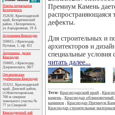
все
Премиум Камень даетс
Плиты перекрытия
Белореченск
распространяющаяся т
352630, Краснодарский
край, Белореченский
дефекты.
район, г.Белореченск,
ул.Аэродромная, 19 А
Агрохимия Краснодар
Для строительных и п
350015, г.Краснодар,
архитекторов и дизай
Путевая, 1, оф. 811
специальные условия 
Автошины, диски
Краснодар
читать далее...
350005, г.Краснодар,
Дзержинского, 98/7
Органические
удобрениия Краснодар
353211, Краснодарский
край, Динской район,
Теги:
Краснодарский край
,
Красн
ст.Новотитаровская,
700 м севернее
камень
,
Краснодар облицовочный
земельного участка №
каминов
,
Краснодар Премиум Кам
77 ул.Северной
Краснодар строительные материал
Краснодарский чай