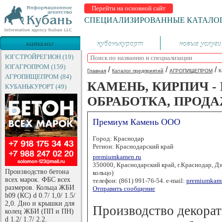
Перейти на основной сайт
СПЕЦИАЛИЗИРОВАННЫЕ КАТАЛО
каталог
кубанькурорт
новые услуги
предприятий
ЮГСТРОЙРЕГИОН (19)
ЮГАГРОПРОМ (159)
/
/
/
Главная
Каталог предприятий
АГРОПИЩЕПРОМ
К
АГРОПИЩЕПРОМ (84)
КАМЕНЬ, КИРПИЧ -
КУБАНЬКУРОРТ (49)
ОБРАБОТКА, ПРОД
Премиум Камень ООО
Город: Краснодар
Регион: Краснодарский край
premiumkamen.ru
350000, Краснодарский край, г.Краснодар, Дз
Производство бетона
кольцо)
всех марок. ФБС всех
телефон: (861) 991-76-54. e-mail:
premiumkam
размеров. Кольца ЖБИ
Отправить сообщение
h09 (КС) d 0.7/ 1,0/ 1.5/
2,0. Дно и крышки для
Производство декорат
колец ЖБИ (ПП и ПН)
d 1.2/ 1.7/ 2.2.