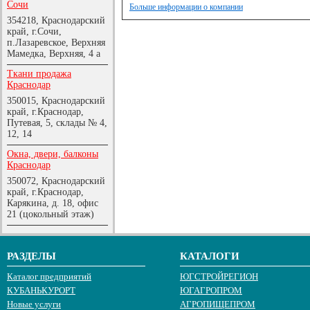
Сочи
Больше информации о компании
354218, Краснодарский
край, г.Сочи,
п.Лазаревское, Верхняя
Мамедка, Верхняя, 4 а
Ткани продажа
Краснодар
350015, Краснодарский
край, г.Краснодар,
Путевая, 5, склады № 4,
12, 14
Окна, двери, балконы
Краснодар
350072, Краснодарский
край, г.Краснодар,
Карякина, д. 18, офис
21 (цокольный этаж)
РАЗДЕЛЫ
КАТАЛОГИ
Каталог предприятий
ЮГСТРОЙРЕГИОН
КУБАНЬКУРОРТ
ЮГАГРОПРОМ
Новые услуги
АГРОПИЩЕПРОМ