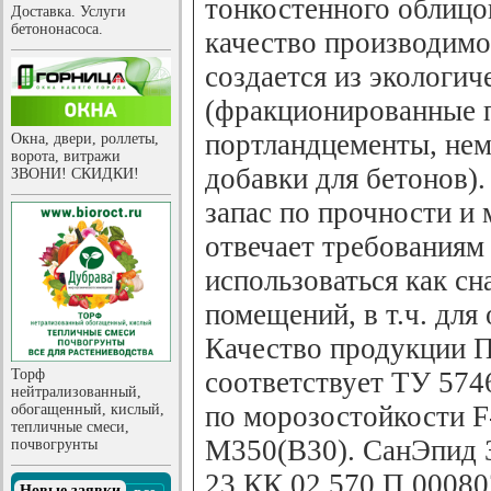
тонкостенного облицо
Доставка. Услуги
бетононасоса.
качество производимо
создается из экологич
(фракционированные 
портландцементы, нем
Окна, двери, роллеты,
ворота, витражи
добавки для бетонов)
ЗВОНИ! СКИДКИ!
запас по прочности и
отвечает требованиям
использоваться как сн
помещений, в т.ч. для
Качество продукции 
Торф
соответствует ТУ 574
нейтрализованный,
по морозостойкости F
обогащенный, кислый,
тепличные смеси,
М350(В30). СанЭпид 
почвогрунты
23.КК.02.570.П.00080
Новые заявки