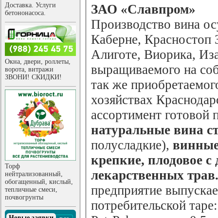
Доставка. Услуги
ЗАО «Славпром»
бетононасоса.
Производство вина ос
Каберне, Красностоп 
Алиготе, Виорика, Иза
Окна, двери, роллеты,
выращиваемого на соб
ворота, витражи
ЗВОНИ! СКИДКИ!
так же приобретаемог
хозяйствах Краснодар
ассортимент готовой 
натуральные вина с
полусладкие),
винные
крепкие, плодовое с
Торф
лекарственных трав
нейтрализованный,
обогащенный, кислый,
предприятие выпускае
тепличные смеси,
почвогрунты
потребительской таре:
Новые заявки