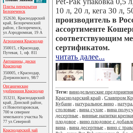
Pet-Pak упаковка 0,5 л,
все
Плиты перекрытия
10 л, 20 л, кега 30 л, 5
Белореченск
производитель в Ро
352630, Краснодарский
край, Белореченский
ассортименте Кошер
район, г.Белореченск,
ул.Аэродромная, 19 А
соответствующим м
Агрохимия Краснодар
сертификатом.
350015, г.Краснодар,
Путевая, 1, оф. 811
читать далее...
Автошины, диски
Краснодар
350005, г.Краснодар,
Дзержинского, 98/7
Органические
удобрениия Краснодар
Теги:
винодельческие предприятия
Краснодарский край
,
Славпром Кр
353211, Краснодарский
край, Динской район,
Кубани
,
натуральное вино
,
натура
ст.Новотитаровская,
столовые
,
вина сухие
,
вина полус
700 м севернее
десертные
,
винные напитки крепки
земельного участка №
плодовое
,
вино плодовое с добавл
77 ул.Северной
вина
,
вина десертные
,
вино с трав
Краснодарский чай