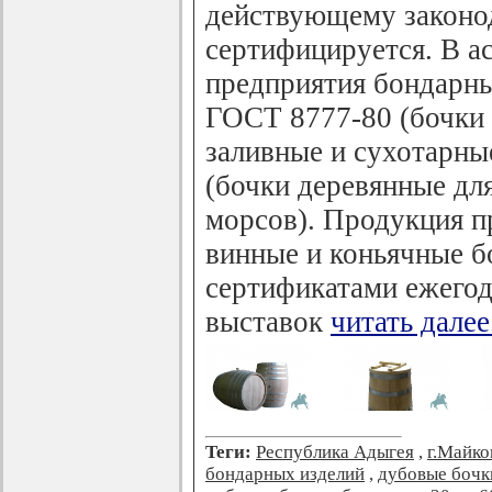
действующему законод
сертифицируется. В а
предприятия бондарны
ГОСТ 8777-80 (бочки 
заливные и сухотарны
(бочки деревянные для
морсов). Продукция п
винные и коньячные б
сертификатами ежего
выставок
читать далее.
Теги:
Республика Адыгея
,
г.Майко
бондарных изделий
,
дубовые бочк