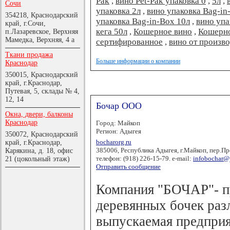
Pak
,
вино Pet-Pak упаковка 0
,
5л
,
Сочи
упаковка 2л
,
вино упаковка Вag-in
354218, Краснодарский
упаковка Вag-in-Box 10л
,
вино упа
край, г.Сочи,
кега 50л
,
Кошерное вино
,
Кошерно
п.Лазаревское, Верхняя
Мамедка, Верхняя, 4 а
сертифированное
,
вино от произв
Ткани продажа
Больше информации о компании
Краснодар
350015, Краснодарский
край, г.Краснодар,
Путевая, 5, склады № 4,
12, 14
Бочар ООО
Окна, двери, балконы
Краснодар
Город: Майкоп
Регион: Адыгея
350072, Краснодарский
bocharorg.ru
край, г.Краснодар,
385006, Республика Адыгея, г.Майкоп, пер.П
Карякина, д. 18, офис
телефон: (918) 226-15-79. e-mail:
infobochar@
21 (цокольный этаж)
Отправить сообщение
Компания "БОЧАР"- п
деревянных бочек раз
выпускаемая предприя