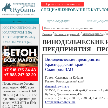
Перейти на основной сайт
СПЕЦИАЛИЗИРОВАННЫЕ КАТАЛО
каталог
кубанькурорт
новые услуги
предприятий
ЮГСТРОЙРЕГИОН (19)
ЮГАГРОПРОМ (159)
/
/
/
Главная
Каталог предприятий
АГРОПИЩЕПРОМ
В
АГРОПИЩЕПРОМ (84)
ВИНОДЕЛЬЧЕСКИЕ 
КУБАНЬКУРОРТ (49)
ПРЕДПРИЯТИЯ - ПР
Винодельческие предприятия
Краснодарский край -
Славпром ЗАО
Город: Славянск-на-Кубани
Регион: Краснодарский край
Производство бетона
damanskie-vina.ru
всех марок. ФБС всех
353560, Краснодарский край, Славянский райо
размеров. Кольца ЖБИ
Кубани, Дзержинского, 432
h09 (КС) d 0.7/ 1,0/ 1.5/
телефон: (86146) 7-38-39, 7-38-84, 2-45-82. e-
2,0. Дно и крышки для
Отправить сообщение
колец ЖБИ (ПП и ПН)
d 1.2/ 1.7/ 2.2.