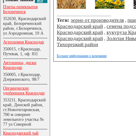
все
Плиты перекрытия
Белореченск
352630, Краснодарский
Теги:
зерно от производителя
,
пше
край, Белореченский
Краснодарский край
,
семена подс
район, г.Белореченск,
Краснодарский край
,
кукуруза Кр
ул.Аэродромная, 19 А
Краснодарский край
,
Золотая Нив
Агрохимия Краснодар
Тихорецкий район
350015, г.Краснодар,
Путевая, 1, оф. 811
Больше информации о компании
Автошины, диски
Краснодар
350005, г.Краснодар,
Дзержинского, 98/7
Органические
удобрениия Краснодар
353211, Краснодарский
край, Динской район,
ст.Новотитаровская,
700 м севернее
земельного участка №
77 ул.Северной
Краснодарский чай