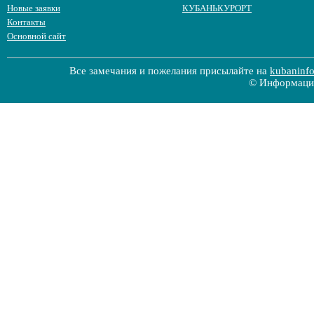
Новые заявки
КУБАНЬКУРОРТ
Контакты
Основной сайт
Все замечания и пожелания присылайте на
kubaninf
© Информацио