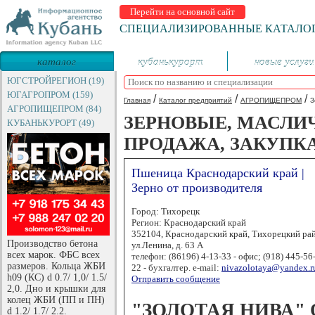
Перейти на основной сайт
СПЕЦИАЛИЗИРОВАННЫЕ КАТАЛО
каталог
кубанькурорт
новые услуги
предприятий
ЮГСТРОЙРЕГИОН (19)
ЮГАГРОПРОМ (159)
/
/
/
Главная
Каталог предприятий
АГРОПИЩЕПРОМ
З
АГРОПИЩЕПРОМ (84)
ЗЕРНОВЫЕ, МАСЛИ
КУБАНЬКУРОРТ (49)
ПРОДАЖА, ЗАКУПК
Пшеница Краснодарский край |
Зерно от производителя
Город: Тихорецк
Регион: Краснодарский край
352104, Краснодарский край, Тихорецкий рай
Производство бетона
ул.Ленина, д. 63 А
всех марок. ФБС всех
телефон: (86196) 4-13-33 - офис; (918) 445-56-
размеров. Кольца ЖБИ
22 - бухгалтер. e-mail:
nivazolotaya@yandex.r
h09 (КС) d 0.7/ 1,0/ 1.5/
Отправить сообщение
2,0. Дно и крышки для
колец ЖБИ (ПП и ПН)
"ЗОЛОТАЯ НИВА" 
d 1.2/ 1.7/ 2.2.