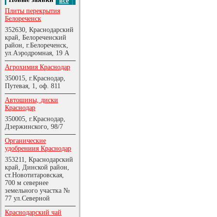
все
Плиты перекрытия
Белореченск
352630, Краснодарский
край, Белореченский
район, г.Белореченск,
ул.Аэродромная, 19 А
Агрохимия Краснодар
350015, г.Краснодар,
Путевая, 1, оф. 811
Автошины, диски
Краснодар
350005, г.Краснодар,
Дзержинского, 98/7
Органические
удобрениия Краснодар
353211, Краснодарский
край, Динской район,
ст.Новотитаровская,
700 м севернее
земельного участка №
77 ул.Северной
Краснодарский чай