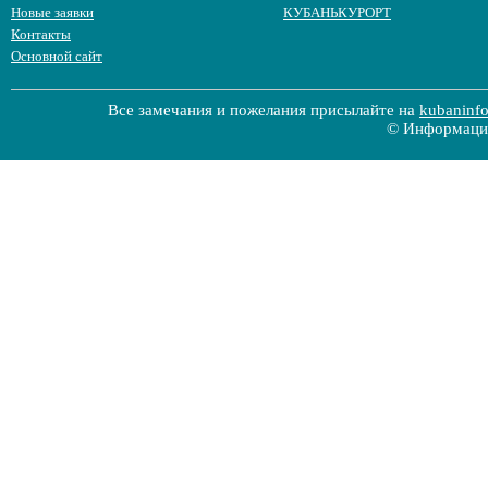
Новые заявки
КУБАНЬКУРОРТ
Контакты
Основной сайт
Все замечания и пожелания присылайте на
kubaninf
© Информацио