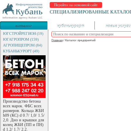
Перейти на основной сайт
СПЕЦИАЛИЗИРОВАННЫЕ КАТАЛО
каталог
кубанькурорт
новые услуги
предприятий
ЮГСТРОЙРЕГИОН (19)
ЮГАГРОПРОМ (159)
Главная
/
Каталог предприятий
АГРОПИЩЕПРОМ (84)
КУБАНЬКУРОРТ (49)
Производство бетона
всех марок. ФБС всех
размеров. Кольца ЖБИ
h09 (КС) d 0.7/ 1,0/ 1.5/
2,0. Дно и крышки для
колец ЖБИ (ПП и ПН)
d 1.2/ 1.7/ 2.2.