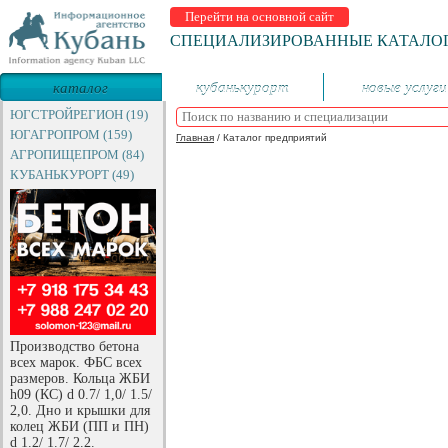
Перейти на основной сайт
СПЕЦИАЛИЗИРОВАННЫЕ КАТАЛО
каталог
кубанькурорт
новые услуги
предприятий
ЮГСТРОЙРЕГИОН (19)
ЮГАГРОПРОМ (159)
Главная
/
Каталог предприятий
АГРОПИЩЕПРОМ (84)
КУБАНЬКУРОРТ (49)
Производство бетона
всех марок. ФБС всех
размеров. Кольца ЖБИ
h09 (КС) d 0.7/ 1,0/ 1.5/
2,0. Дно и крышки для
колец ЖБИ (ПП и ПН)
d 1.2/ 1.7/ 2.2.