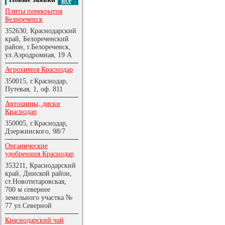
все
Плиты перекрытия
Белореченск
352630, Краснодарский
край, Белореченский
район, г.Белореченск,
ул.Аэродромная, 19 А
Агрохимия Краснодар
350015, г.Краснодар,
Путевая, 1, оф. 811
Автошины, диски
Краснодар
350005, г.Краснодар,
Дзержинского, 98/7
Органические
удобрениия Краснодар
353211, Краснодарский
край, Динской район,
ст.Новотитаровская,
700 м севернее
земельного участка №
77 ул.Северной
Краснодарский чай