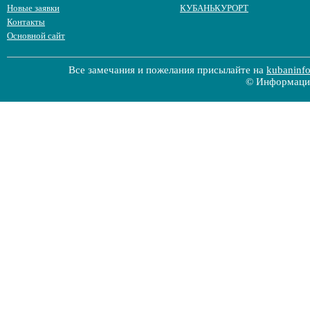
Новые заявки
КУБАНЬКУРОРТ
Контакты
Основной сайт
Все замечания и пожелания присылайте на
kubaninf
© Информацио