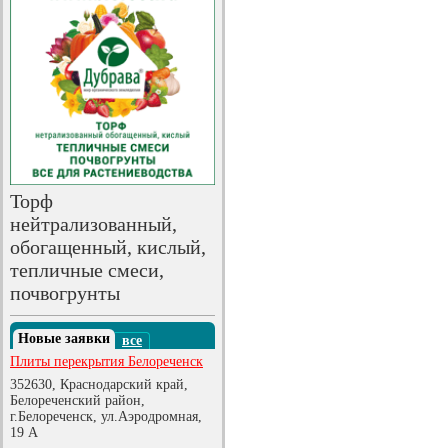
Торф
нейтрализованный,
обогащенный, кислый,
тепличные смеси,
почвогрунты
Новые заявки
все
Плиты перекрытия Белореченск
352630, Краснодарский край,
Белореченский район,
г.Белореченск, ул.Аэродромная,
19 А