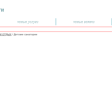
ГИ
новые услуги
новые заявки
И ОТДЫХ
/
Детские санатории