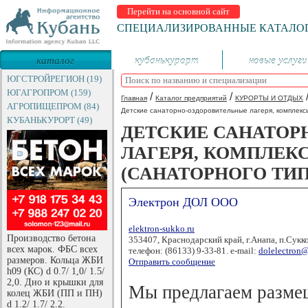
Перейти на основной сайт
СПЕЦИАЛИЗИРОВАННЫЕ КАТАЛО
каталог
кубанькурорт
новые услуги
предприятий
ЮГСТРОЙРЕГИОН (19)
ЮГАГРОПРОМ (159)
/
/
Главная
Каталог предприятий
КУРОРТЫ И ОТДЫХ
АГРОПИЩЕПРОМ (84)
Детские санаторно-оздоровительные лагеря, комплексы
КУБАНЬКУРОРТ (49)
ДЕТСКИЕ САНАТОР
ЛАГЕРЯ, КОМПЛЕК
(САНАТОРНОГО ТИП
Электрон ДОЛ ООО
elektron-sukko.ru
Производство бетона
353407, Краснодарский край, г.Анапа, п.Сукко
всех марок. ФБС всех
телефон: (86133) 9-33-81. e-mail:
dolelectron
размеров. Кольца ЖБИ
Отправить сообщение
h09 (КС) d 0.7/ 1,0/ 1.5/
2,0. Дно и крышки для
Мы предлагаем разме
колец ЖБИ (ПП и ПН)
d 1.2/ 1.7/ 2.2.