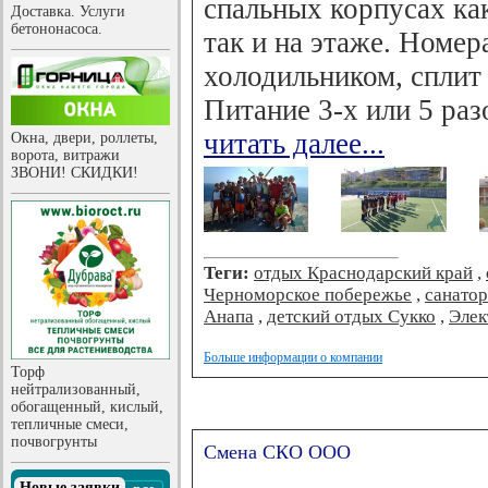
спальных корпусах как
Доставка. Услуги
бетононасоса.
так и на этаже. Номе
холодильником, сплит
Питание 3-х или 5 раз
читать далее...
Окна, двери, роллеты,
ворота, витражи
ЗВОНИ! СКИДКИ!
Теги:
отдых Краснодарский край
,
Черноморское побережье
,
санато
Анапа
,
детский отдых Сукко
,
Элек
Больше информации о компании
Торф
нейтрализованный,
обогащенный, кислый,
тепличные смеси,
почвогрунты
Смена СКО ООО
Новые заявки