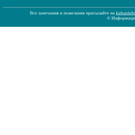
Все замечания и пожелания присылайте на
kubaninf
© Информацио