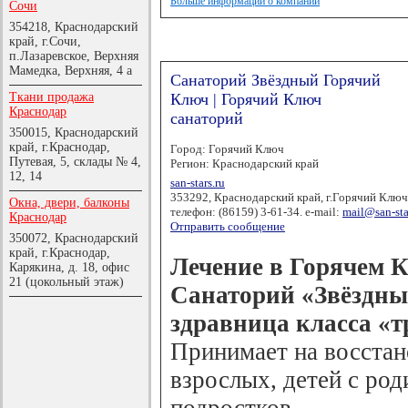
Больше информации о компании
Сочи
354218, Краснодарский
край, г.Сочи,
п.Лазаревское, Верхняя
Мамедка, Верхняя, 4 а
Санаторий Звёздный Горячий
Ткани продажа
Ключ | Горячий Ключ
Краснодар
санаторий
350015, Краснодарский
край, г.Краснодар,
Город: Горячий Ключ
Путевая, 5, склады № 4,
Регион: Краснодарский край
12, 14
san-stars.ru
353292, Краснодарский край, г.Горячий Ключ
Окна, двери, балконы
телефон: (86159) 3-61-34. e-mail:
mail@san-sta
Краснодар
Отправить сообщение
350072, Краснодарский
край, г.Краснодар,
Лечение в Горячем 
Карякина, д. 18, офис
21 (цокольный этаж)
Санаторий «Звёздны
здравница класса «т
Принимает на восстан
взрослых, детей с род