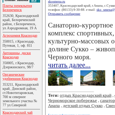
все
skosmena.ru
353407, Краснодарский край, г.Анапа, с.Сукк
Плиты перекрытия
телефон: (86133) 9-30-88. e-mail:
sko_smena@m
Белореченск
Отправить сообщение
352630, Краснодарский
край, Белореченский
Санаторно-курортное 
район, г.Белореченск,
ул.Аэродромная, 19 А
комплекс спортивных,
Агрохимия Краснодар
культурно-массовых о
350015, г.Краснодар,
Путевая, 1, оф. 811
долине Сукко – живоп
Автошины, диски
Черного моря.
Краснодар
350005, г.Краснодар,
читать далее...
Дзержинского, 98/7
Органические
удобрениия Краснодар
353211, Краснодарский
край, Динской район,
ст.Новотитаровская,
Теги:
отдых Краснодарский край
,
700 м севернее
Черноморское побережье
,
санато
земельного участка №
77 ул.Северной
Анапа
,
детский отдых Сукко
,
Смен
Краснодарский чай