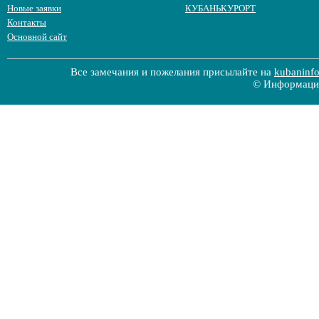
Новые заявки
КУБАНЬКУРОРТ
Контакты
Основной сайт
Все замечания и пожелания присылайте на
kubaninf
© Информацио