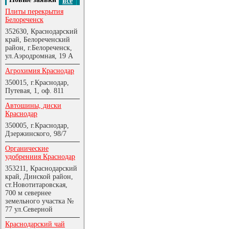
все
Плиты перекрытия
Белореченск
352630, Краснодарский
край, Белореченский
район, г.Белореченск,
ул.Аэродромная, 19 А
Агрохимия Краснодар
350015, г.Краснодар,
Путевая, 1, оф. 811
Автошины, диски
Краснодар
350005, г.Краснодар,
Дзержинского, 98/7
Органические
удобрениия Краснодар
353211, Краснодарский
край, Динской район,
ст.Новотитаровская,
700 м севернее
земельного участка №
77 ул.Северной
Краснодарский чай