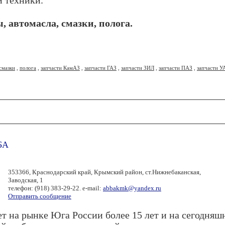
й техники.
 автомасла, смазки, полога.
смазки
,
полога
,
запчасти КамАЗ
,
запчасти ГАЗ
,
запчасти ЗИЛ
,
запчасти ПАЗ
,
запчасти У
БА
353366, Краснодарский край, Крымский район, ст.Нижнебаканская,
Заводская, 1
телефон: (918) 383-29-22. e-mail:
abbakmk@yandex.ru
Отправить сообщение
т на рынке Юга России более 15 лет и на сегодняш