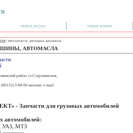
ГИ
новые услуги
новые заявки
РОМ
/
Автозапчасти, автошины, автомасла
ОШИНЫ, АВТОМАСЛА
части
й
оминский район, ст.Староминская,
 (86153) 5-89-00 магазин. e-mail:
 - Запчасти для грузовых автомобилей
х автомобилей:
, УАЗ, МТЗ