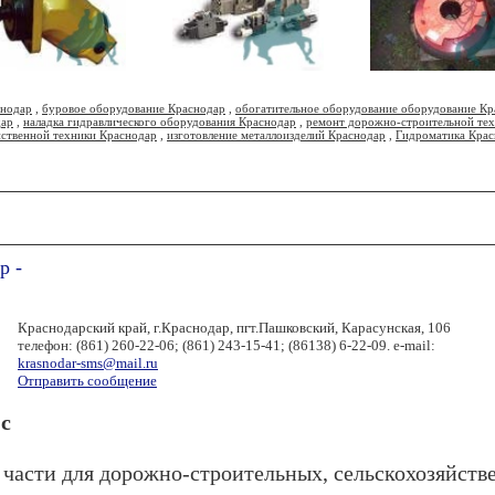
снодар
,
буровое оборудование Краснодар
,
обогатительное оборудование оборудование Кр
дар
,
наладка гидравлического оборудования Краснодар
,
ремонт дорожно-строительной те
йственной техники Краснодар
,
изготовление металлоизделий Краснодар
,
Гидроматика Крас
р -
Краснодарский край, г.Краснодар, пгт.Пашковский, Карасунская, 106
телефон: (861) 260-22-06; (861) 243-15-41; (86138) 6-22-09. e-mail:
krasnodar-sms@mail.ru
Отправить сообщение
с
 части для дорожно-строительных, сельскохозяйст