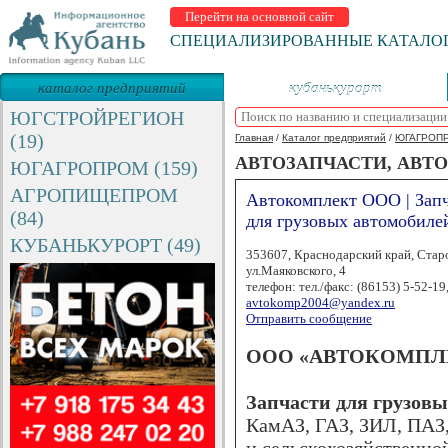
Перейти на основной сайт
СПЕЦИАЛИЗИРОВАННЫЕ КАТАЛО
каталог предприятий
кубанькурорт
ЮГСТРОЙРЕГИОН
(19)
Главная
/
Каталог предприятий
/
ЮГАГРОП
АВТОЗАПЧАСТИ, АВТ
ЮГАГРОПРОМ (159)
АГРОПИЩЕПРОМ
Автокомплект ООО | Зап
(84)
для грузовых автомобиле
КУБАНЬКУРОРТ (49)
353607, Краснодарский край, Стар
ул.Маяковского, 4
телефон: тел./факс: (86153) 5-52-19,
avtokomp2004@yandex.ru
Отправить сообщение
ООО «АВТОКОМПЛЕКТ»
Запчасти для грузовы
КамАЗ, ГАЗ, ЗИЛ, ПАЗ