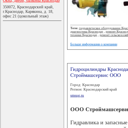
Окна, двери, балконы Краснодар
350072, Краснодарский край,
г.Краснодар, Карякина, д. 18,
офис 21 (цокольный этаж)
Теги:
гидравлическое оборудование Кра
диагностика Краснодар
,
ремонт Красно
техники Краснодар
,
ремонт сельскохозя
Больше информации о компании
Гидроцилиндры Краснода
Строймашсервис ООО
Город: Краснодар
Регион: Краснодарский край
smsug.ru
ООО Строймашсерви
Гидравлика и запасные