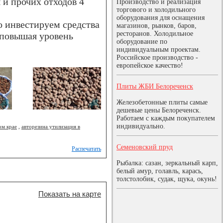
и прочих отходов 4
Производство и реализация
торгового и холодильного
оборудования для оснащения
о инвестируем средства
магазинов, рынков, баров,
ресторанов. Холодильное
 повышая уровень
оборудование по
индивидуальным проектам.
Российское производство -
европейское качество!
Плиты ЖБИ Белореченск
Железобетонные плиты самые
дешевые цены Белореченск.
Работаем с каждым покупателем
индивидуально.
ом крае
,
авторезина утилизация в
Семеновский пруд
Распечатать
Рыбалка: сазан, зеркальный карп,
белый амур, голавль, карась,
толстолобик, судак, щука, окунь!
Показать на карте