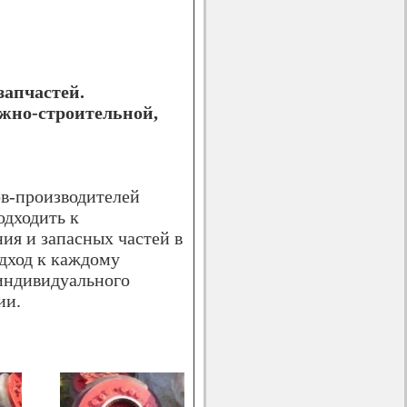
запчастей.
ожно-строительной,
ов-производителей
одходить к
ия и запасных частей в
дход к каждому
индивидуального
ии.