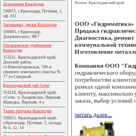
Регион: Краснодарский край
Агрохимия Краснодар
350015, г.Краснодар, Путевая, 1,
оф. 811
ООО «Гидроматика»
Автошины, диски Краснодар
Продажа гидравлическ
350005, г.Краснодар,
Диагностика, ремонт 
Дзержинского, 98/7
коммунальной техни
Органические удобрениия
Краснодар
Изготовление металло
353211, Краснодарский край,
Динской район,
Компания ООО "Гид
ст.Новотитаровская, 700 м
гидравлического обору
севернее земельного участка №
77 ул.Северной
потребностям клиентов
рамках одной компании
Краснодарский чай Сочи
клиенту, максимально 
354218, Краснодарский край,
г.Сочи, п.Лазаревское, Верхняя
заказа, выбор условий
Мамедка, Верхняя, 4 а
Ткани продажа Краснодар
читать далее...
350015, Краснодарский край,
г.Краснодар, Путевая, 5, склады
№ 4, 12, 14