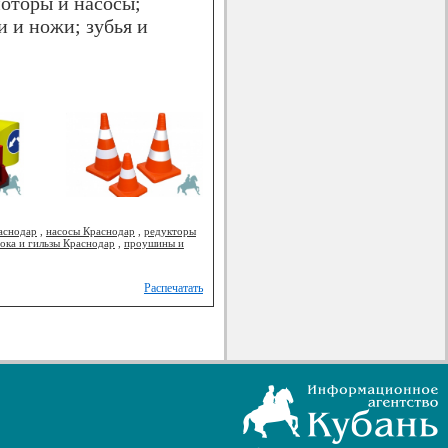
оторы и насосы;
 и ножи; зубья и
аснодар
,
насосы Краснодар
,
редукторы
ока и гильзы Краснодар
,
проушины и
Распечатать