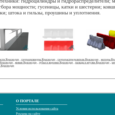
техники: гидроцилиндры и гидрораспределители; м
тбора мощности; гусеницы, катки и шестерни; ковши
лки; штока и гильзы, проушины и уплотнения.
асти Краснодар
,
гидроцилиндры Краснодар
,
гидрораспределители Краснодар
,
моторы Кр
 Краснодар
,
ковши Краснодар
,
зубья и коронки Краснодар
,
пальцы и втулки Краснодар
,
шт
 Краснодар
О ПОРТАЛЕ
Условия использования сайта
Реклама на сайте