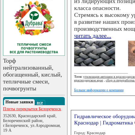
из лидирующих позици
класса опасности.
Стремясь к высокому у
в развитие наших прои
производственных мощ
читать далее...
Торф
нейтрализованный,
обогащенный, кислый,
Теги:
утилизация автошин в краснодарск
тепличные смеси,
краснодарском крае
,
сбор и переработка
почвогрунты
Больше информации о компании
Новые заявки
все
Плиты перекрытия Белореченск
Гидравлическое оборудов
352630, Краснодарский край,
Белореченский район,
Краснодар | Гидроматик
г.Белореченск, ул.Аэродромная,
19 А
Город: Краснодар