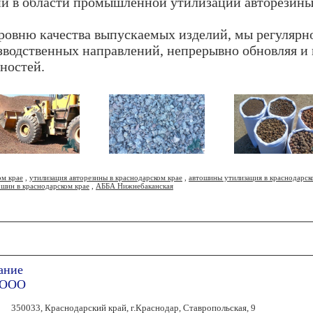
й в области промышленной утилизации авторезины 
ровню качества выпускаемых изделий, мы регулярн
зводственных направлений, непрерывно обновляя и
ностей.
ом крае
,
утилизация авторезины в краснодарском крае
,
автошины утилизация в краснодарск
 шин в краснодарском крае
,
АББА Нижнебаканская
ание
а ООО
350033, Краснодарский край, г.Краснодар, Ставропольская, 9