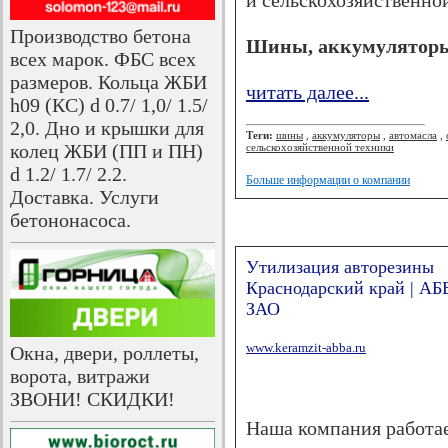
и сельскохозяйственно
Производство бетона
Шины, аккумуляторы,
всех марок. ФБС всех
размеров. Кольца ЖБИ
читать далее...
h09 (КС) d 0.7/ 1,0/ 1.5/
2,0. Дно и крышки для
Теги:
шины
,
аккумуляторы
,
автомасла
,
колец ЖБИ (ПП и ПН)
сельскохозяйственной техники
d 1.2/ 1.7/ 2.2.
Больше информации о компании
Доставка. Услуги
бетононасоса.
Утилизация авторезины
Краснодарский край | АБ
ЗАО
www.keramzit-abba.ru
Окна, двери, роллеты,
ворота, витражи
ЗВОНИ! СКИДКИ!
Наша компания работае