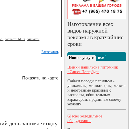
Изготовление всех
видов наружной
рекламы в кратчайшие
АЗ
,
запчасти МТЗ
,
запчасти
сроки
Распечатать
все
Новые услуги
Щенки папильона питомник
г.Санкт-Петербург
Показать на карте
Собаки породы папильон -
уникальны, миниатюрны, легкие
и неотразимо красивые с
ласковым, общительным
характером, преданные своему
хозяину
Glacier холодильное
оборудование
ний день занимает одну