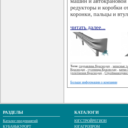
машин и автокрановой 
редукторы и коробки о
коронки, пальцы и вту
читать далее...
Теги:
гидравлика Краснодар
,
запасные ч
Краснодар
,
гусеницы Краснодар
,
катки
уплотнения Краснодар
,
Строймашсервис
Больше информации о компании
РАЗДЕЛЫ
КАТАЛОГИ
Каталог предприятий
ЮГСТРОЙРЕГИОН
КУБАНЬКУРОРТ
ЮГАГРОПРОМ