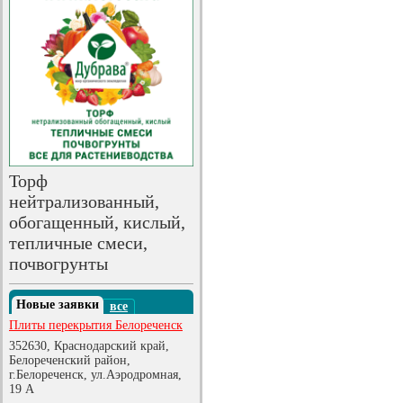
Торф
нейтрализованный,
обогащенный, кислый,
тепличные смеси,
почвогрунты
Новые заявки
все
Плиты перекрытия Белореченск
352630, Краснодарский край,
Белореченский район,
г.Белореченск, ул.Аэродромная,
19 А