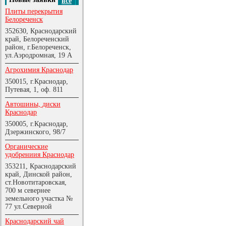
все
Плиты перекрытия
Белореченск
352630, Краснодарский
край, Белореченский
район, г.Белореченск,
ул.Аэродромная, 19 А
Агрохимия Краснодар
350015, г.Краснодар,
Путевая, 1, оф. 811
Автошины, диски
Краснодар
350005, г.Краснодар,
Дзержинского, 98/7
Органические
удобрениия Краснодар
353211, Краснодарский
край, Динской район,
ст.Новотитаровская,
700 м севернее
земельного участка №
77 ул.Северной
Краснодарский чай