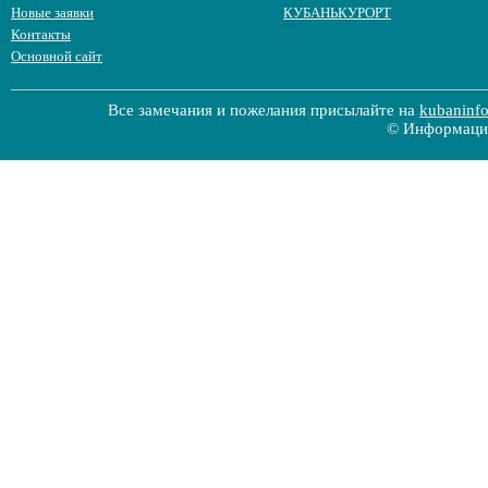
Новые заявки
КУБАНЬКУРОРТ
Контакты
Основной сайт
Все замечания и пожелания присылайте на
kubaninf
© Информацио