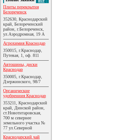
все
Плиты перекрытия
Белореченск
352630, Краснодарский
край, Белореченский
район, г.Белореченск,
ул.Аэродромная, 19 А
Агрохимия Краснодар
350015, г.Краснодар,
Путевая, 1, оф. 811
Автошины, диски
Краснодар
350005, г.Краснодар,
Дзержинского, 98/7
Органические
удобрениия Краснодар
353211, Краснодарский
край, Динской район,
ст.Новотитаровская,
700 м севернее
земельного участка №
77 ул.Северной
Краснодарский чай