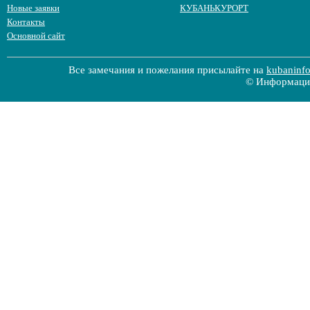
Новые заявки
КУБАНЬКУРОРТ
Контакты
Основной сайт
Все замечания и пожелания присылайте на
kubaninf
© Информацио