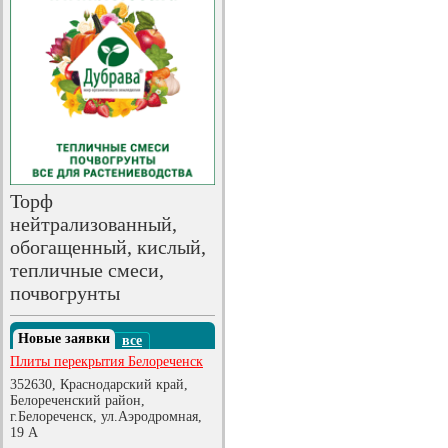
Торф
нейтрализованный,
обогащенный, кислый,
тепличные смеси,
почвогрунты
Новые заявки
все
Плиты перекрытия Белореченск
352630, Краснодарский край,
Белореченский район,
г.Белореченск, ул.Аэродромная,
19 А