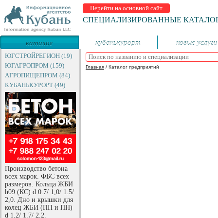
Перейти на основной сайт
СПЕЦИАЛИЗИРОВАННЫЕ КАТАЛО
каталог
кубанькурорт
новые услуги
предприятий
ЮГСТРОЙРЕГИОН (19)
ЮГАГРОПРОМ (159)
Главная
/
Каталог предприятий
АГРОПИЩЕПРОМ (84)
КУБАНЬКУРОРТ (49)
Производство бетона
всех марок. ФБС всех
размеров. Кольца ЖБИ
h09 (КС) d 0.7/ 1,0/ 1.5/
2,0. Дно и крышки для
колец ЖБИ (ПП и ПН)
d 1.2/ 1.7/ 2.2.