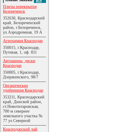
все
Плиты перекрытия
Белореченск
352630, Краснодарский
край, Белореченский
район, г.Белореченск,
ул.Аэродромная, 19 А
Агрохимия Краснодар
350015, г.Краснодар,
Путевая, 1, оф. 811
Автошины, диски
Краснодар
350005, г.Краснодар,
Дзержинского, 98/7
Органические
удобрениия Краснодар
353211, Краснодарский
край, Динской район,
ст.Новотитаровская,
700 м севернее
земельного участка №
77 ул.Северной
Краснодарский чай