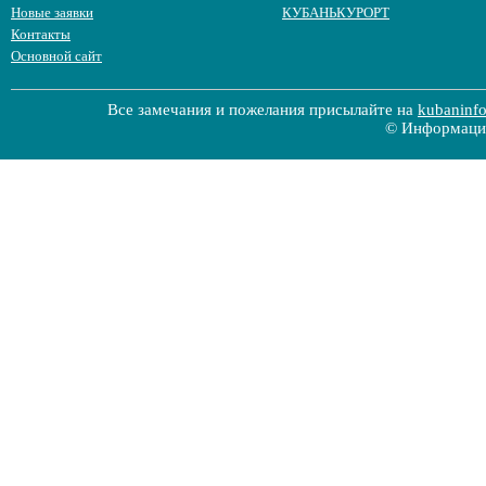
Новые заявки
КУБАНЬКУРОРТ
Контакты
Основной сайт
Все замечания и пожелания присылайте на
kubaninf
© Информацио