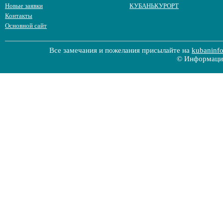
Новые заявки
КУБАНЬКУРОРТ
Контакты
Основной сайт
Все замечания и пожелания присылайте на
kubaninf
© Информацио