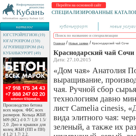
Перейти на основной сайт
СПЕЦИАЛИЗИРОВАННЫЕ КАТАЛО
каталог
кубанькурорт
новые услуги
предприятий
ЮГСТРОЙРЕГИОН (19)
ЮГАГРОПРОМ (159)
/
/
Главная
Новые заявки
Краснодарский чай Сочи
АГРОПИЩЕПРОМ (84)
Краснодарский чай Сочи
КУБАНЬКУРОРТ (49)
Дата: 27.10.2015
«Дом чая» Анатолия По
выращивание, производ
чая. Ручной сбор сырья
технологиям давно мин
Производство бетона
лист Camelia cinesis, 
всех марок. ФБС всех
размеров. Кольца ЖБИ
вида элитного чая: чер
h09 (КС) d 0.7/ 1,0/ 1.5/
2,0. Дно и крышки для
зеленый, а также их ра
колец ЖБИ (ПП и ПН)
d 1.2/ 1.7/ 2.2.