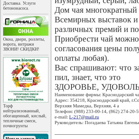
изумрудный, серый, лао
Доставка. Услуги
Дом чая многократный
бетононасоса.
Всемирных выставок и 
различных премий и п
Приобрести чай можно 
Окна, двери, роллеты,
ворота, витражи
согласования цены пол
ЗВОНИ! СКИДКИ!
оплаты любая).
Вас спрашивают: что за
пил, знает, что это
ЗДОРОВЬЕ, УДОВОЛ
Наименование фирмы: Краснодарский ча
Адрес: 354218, Краснодарский край, г.Со
Верхняя Мамедка, Верхняя, 4 а
Торф
нейтрализованный,
Телефон: (988) 233-00-14, (862) 274-20-
обогащенный, кислый,
e-mail:
L-217@mail.ru
тепличные смеси,
Руководитель: Погадаева Татьяна Евгень
почвогрунты
Новые заявки