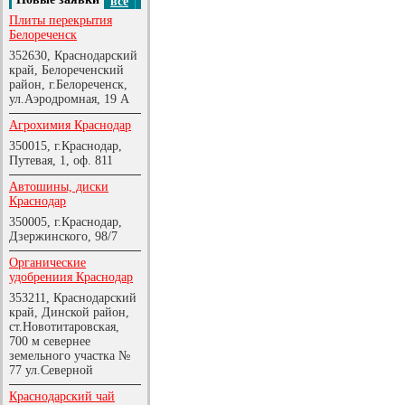
все
Плиты перекрытия
Белореченск
352630, Краснодарский
край, Белореченский
район, г.Белореченск,
ул.Аэродромная, 19 А
Агрохимия Краснодар
350015, г.Краснодар,
Путевая, 1, оф. 811
Автошины, диски
Краснодар
350005, г.Краснодар,
Дзержинского, 98/7
Органические
удобрениия Краснодар
353211, Краснодарский
край, Динской район,
ст.Новотитаровская,
700 м севернее
земельного участка №
77 ул.Северной
Краснодарский чай