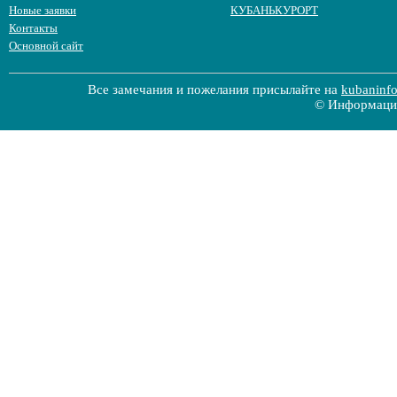
Новые заявки
КУБАНЬКУРОРТ
Контакты
Основной сайт
Все замечания и пожелания присылайте на
kubaninf
© Информацио