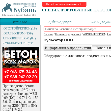
Перейти на основной сайт
СПЕЦИАЛИЗИРОВАННЫЕ КАТАЛО
каталог
кубанькурорт
новые услуги
предприятий
ЮГСТРОЙРЕГИОН (19)
ЮГАГРОПРОМ (159)
Главная
/
Каталог предприятий
/
АГРОПИЩЕПРОМ
/
Жи
АГРОПИЩЕПРОМ (84)
Пульсатор ООО
КУБАНЬКУРОРТ (49)
Информация о предприятии
Товары и
Оборудование для животноводческих и 
Производство бетона
всех марок. ФБС всех
размеров. Кольца ЖБИ
h09 (КС) d 0.7/ 1,0/ 1.5/
2,0. Дно и крышки для
колец ЖБИ (ПП и ПН)
d 1.2/ 1.7/ 2.2.