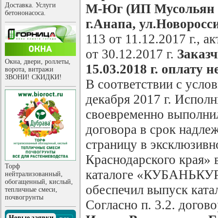
Доставка. Услуги
М-Юг (ИП Мусольян 
бетононасоса.
г.Анапа, ул.Новоросси
113 от 11.12.2017 г., 
от 30.12.2017 г.
Заказч
Окна, двери, роллеты,
15.03.2018 г. оплату н
ворота, витражи
ЗВОНИ! СКИДКИ!
В соответствии с усло
декабря 2017 г. Испол
своевременно выполнил
договора в срок надле
страницу в эксклюзив
Краснодарского края» 
Торф
каталоге «КУБАНЬКУР
нейтрализованный,
обогащенный, кислый,
обеспечил выпуск катал
тепличные смеси,
почвогрунты
Согласно п. 3.2. догово
Новые заявки