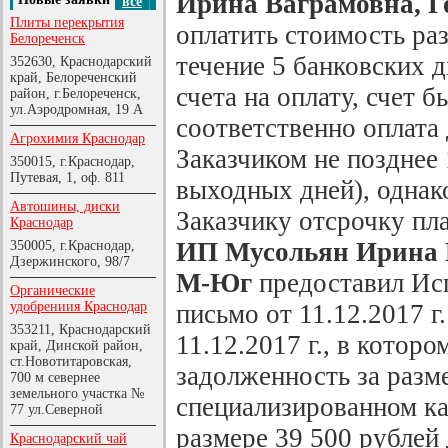
Ирина Ваграмовна, Г
все
Плиты перекрытия
оплатить стоимость ра
Белореченск
течение 5 банковских 
352630, Краснодарский
край, Белореченский
счета на оплату, счет б
район, г.Белореченск,
ул.Аэродромная, 19 А
соответственно оплата
Агрохимия Краснодар
Заказчиком не позднее 
350015, г.Краснодар,
Путевая, 1, оф. 811
выходных дней), однак
Автошины, диски
Заказчику отсрочку пла
Краснодар
ИП Мусольян Ирина В
350005, г.Краснодар,
Дзержинского, 98/7
М-Юг
предоставил Ис
Органические
удобрениия Краснодар
письмо от 11.12.2017 г
353211, Краснодарский
11.12.2017 г., в которо
край, Динской район,
ст.Новотитаровская,
задолженность за разм
700 м севернее
земельного участка №
специализированном 
77 ул.Северной
размере 39 500 рублей 
Краснодарский чай