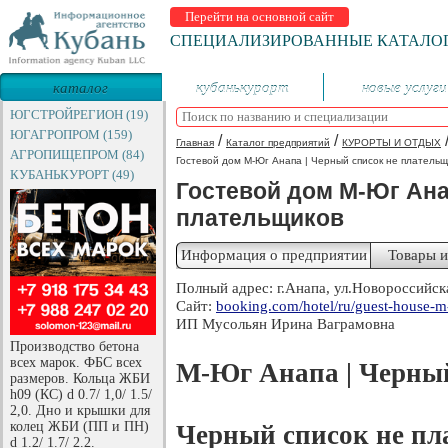
Перейти на основной сайт
СПЕЦИАЛИЗИРОВАННЫЕ КАТАЛО
каталог
кубанькурорт
новые услуги
предприятий
ЮГСТРОЙРЕГИОН (19)
ЮГАГРОПРОМ (159)
/
/
Главная
Каталог предприятий
КУРОРТЫ И ОТДЫХ
АГРОПИЩЕПРОМ (84)
Гостевой дом М-Юг Анапа | Черный список не плательщ
КУБАНЬКУРОРТ (49)
Гостевой дом М-Юг Ана
плательщиков
Информация о предприятии
Товары и
Полный адрес: г.Анапа, ул.Новороссийск
Сайт:
booking.com/hotel/ru/guest-house-m
ИП Мусольян Ирина Ваграмовна
Производство бетона
всех марок. ФБС всех
М-Юг Анапа
| Черны
размеров. Кольца ЖБИ
h09 (КС) d 0.7/ 1,0/ 1.5/
2,0. Дно и крышки для
колец ЖБИ (ПП и ПН)
Черный список не пл
d 1.2/ 1.7/ 2.2.