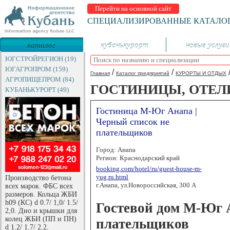
Перейти на основной сайт
СПЕЦИАЛИЗИРОВАННЫЕ КАТАЛО
каталог
кубанькурорт
новые услуги
предприятий
ЮГСТРОЙРЕГИОН (19)
ЮГАГРОПРОМ (159)
/
/
Главная
Каталог предприятий
КУРОРТЫ И ОТДЫХ
АГРОПИЩЕПРОМ (84)
ГОСТИНИЦЫ, ОТЕЛ
КУБАНЬКУРОРТ (49)
Гостиница М-Юг Анапа |
Черный список не
плательщиков
Город: Анапа
Регион: Краснодарский край
booking.com/hotel/ru/guest-house-m-
yug.ru.html
Производство бетона
г.Анапа, ул.Новороссийская, 300 А
всех марок. ФБС всех
размеров. Кольца ЖБИ
h09 (КС) d 0.7/ 1,0/ 1.5/
Гостевой дом М-Юг 
2,0. Дно и крышки для
колец ЖБИ (ПП и ПН)
плательщиков
d 1.2/ 1.7/ 2.2.