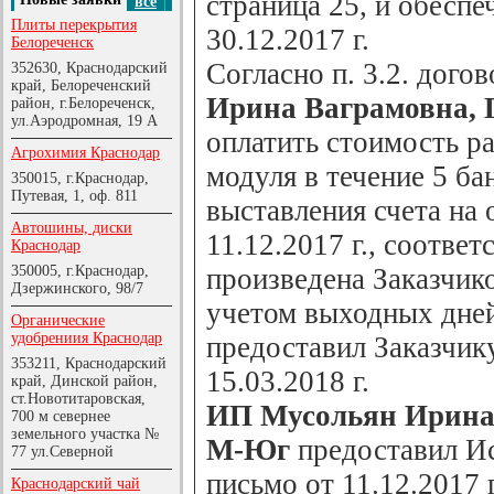
страница 25, и обеспе
все
Плиты перекрытия
30.12.2017 г.
Белореченск
Согласно п. 3.2. догов
352630, Краснодарский
край, Белореченский
Ирина Ваграмовна, 
район, г.Белореченск,
ул.Аэродромная, 19 А
оплатить стоимость р
Агрохимия Краснодар
модуля в течение 5 ба
350015, г.Краснодар,
Путевая, 1, оф. 811
выставления счета на 
Автошины, диски
11.12.2017 г., соотве
Краснодар
350005, г.Краснодар,
произведена Заказчико
Дзержинского, 98/7
учетом выходных дней
Органические
удобрениия Краснодар
предоставил Заказчик
353211, Краснодарский
15.03.2018 г.
край, Динской район,
ст.Новотитаровская,
ИП Мусольян Ирина 
700 м севернее
земельного участка №
М-Юг
предоставил И
77 ул.Северной
письмо от 11.12.2017 
Краснодарский чай