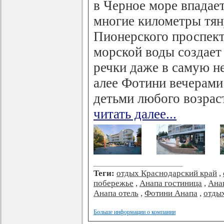
в Черное море впадает
многие километры тян
Пионерского проспект
морской воды создает
речки даже в самую 
алее Фотини вечерами
детьми любого возра
читать далее...
Теги:
отдых Краснодарский край
,
побережье
,
Анапа гостиница
,
Ана
Анапа отель
,
Фотини Анапа
,
отды
Больше информации о компании