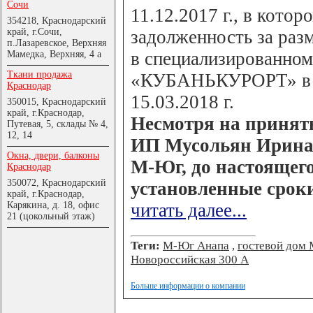
Сочи
11.12.2017 г., в котор
354218, Краснодарский
край, г.Сочи,
задолженность за раз
п.Лазаревское, Верхняя
в специализированном
Мамедка, Верхняя, 4 а
Ткани продажа
«КУБАНЬКУРОРТ» в ра
Краснодар
15.03.2018 г.
350015, Краснодарский
край, г.Краснодар,
Несмотря на приняты
Путевая, 5, склады № 4,
12, 14
ИП Мусольян Ирина 
Окна, двери, балконы
М-Юг, до настоящего
Краснодар
350072, Краснодарский
установленные сроки
край, г.Краснодар,
Карякина, д. 18, офис
читать далее...
21 (цокольный этаж)
Теги:
М-Юг Анапа
,
гостевой дом
Новороссийская 300 А
Больше информации о компании