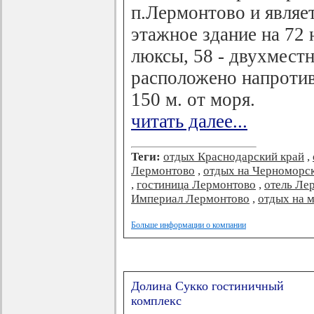
п.Лермонтово и являе
этажное здание на 72 
люксы, 58 - двухместн
расположено напротив
150 м. от моря.
читать далее...
Теги:
отдых Краснодарский край
,
Лермонтово
,
отдых на Черноморс
,
гостиница Лермонтово
,
отель Ле
Империал Лермонтово
,
отдых на 
Больше информации о компании
Долина Сукко гостиничный
комплекс