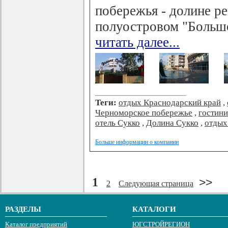
побережья - долине ре
полуостровом "Больш
читать далее...
Теги:
отдых Краснодарский край
,
Черноморское побережье
,
гостин
отель Сукко
,
Долина Сукко
,
отдых
Больше информации о компании
1
>>
2
Следующая страница
РАЗДЕЛЫ
КАТАЛОГИ
Каталог предприятий
ЮГСТРОЙРЕГИОН