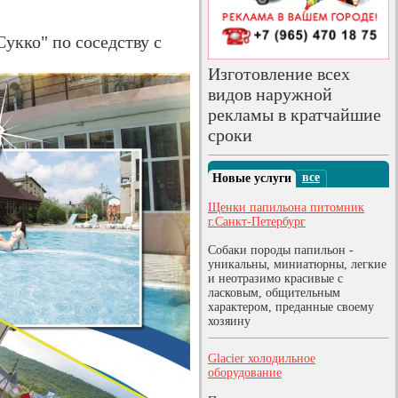
укко" по соседству с
Изготовление всех
видов наружной
рекламы в кратчайшие
сроки
все
Новые услуги
Щенки папильона питомник
г.Санкт-Петербург
Собаки породы папильон -
уникальны, миниатюрны, легкие
и неотразимо красивые с
ласковым, общительным
характером, преданные своему
хозяину
Glacier холодильное
оборудование