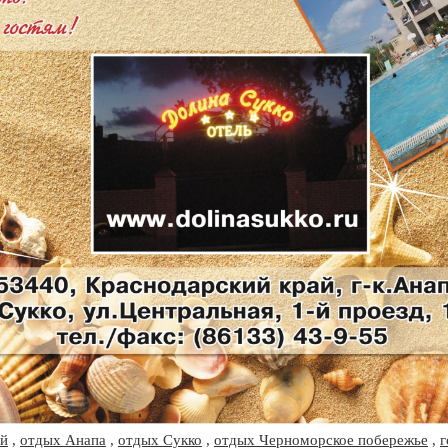
ай
,
отдых Анапа
,
отдых Сукко
,
отдых Черноморское побережье
,
г