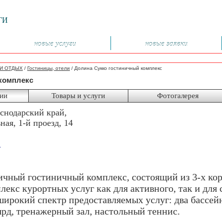
ГИ
новые услуги
новые заявки
И ОТДЫХ
/
Гостиницы, отели
/
Долина Сукко гостиничный комплекс
комплекс
ии
Товары и услуги
Фотогалерея
снодарский край,
ная, 1-й проезд, 14
u
чный гостиничный комплекс, состоящий из 3-х кор
лекс курортных услуг как для активного, так и для
широкий спектр предоставляемых услуг: два бассейн
ярд, тренажерный зал, настольный теннис.