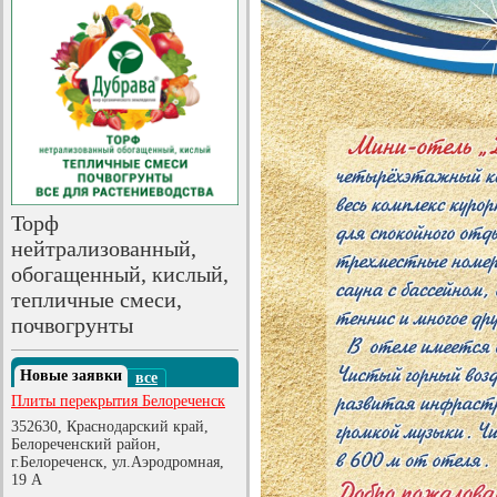
Торф
нейтрализованный,
обогащенный, кислый,
тепличные смеси,
почвогрунты
Новые заявки
все
Плиты перекрытия Белореченск
352630, Краснодарский край,
Белореченский район,
г.Белореченск, ул.Аэродромная,
19 А