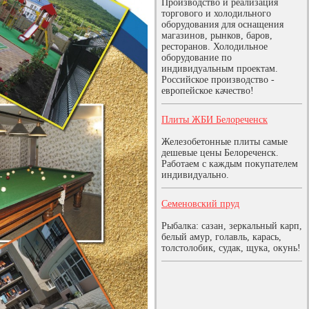
Производство и реализация
торгового и холодильного
оборудования для оснащения
магазинов, рынков, баров,
ресторанов. Холодильное
оборудование по
индивидуальным проектам.
Российское производство -
европейское качество!
Плиты ЖБИ Белореченск
Железобетонные плиты самые
дешевые цены Белореченск.
Работаем с каждым покупателем
индивидуально.
Семеновский пруд
Рыбалка: сазан, зеркальный карп,
белый амур, голавль, карась,
толстолобик, судак, щука, окунь!