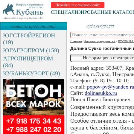
Перейти на основной сайт
СПЕЦИАЛИЗИРОВАННЫЕ КАТАЛО
каталог предприятий
кубанькурорт
ЮГСТРОЙРЕГИОН
(19)
Главная
/
Каталог предприятий
/
КУРОРТЫ 
Долина Сукко гостиничный 
ЮГАГРОПРОМ (159)
АГРОПИЩЕПРОМ
Информация о предприят
(84)
Полный адрес: 353407, Кра
КУБАНЬКУРОРТ (49)
г.Анапа, п.Сукко, Централь
Телефон: (918) 191-10-10
e-mail:
popov-pv@yandex.r
Сайт:
dolinasukko.ru
Попов Павел Викторович
Современный круглогоди
Предоставляет весь комп
Особое отличие отеля - 
сауна с бассейном, биль