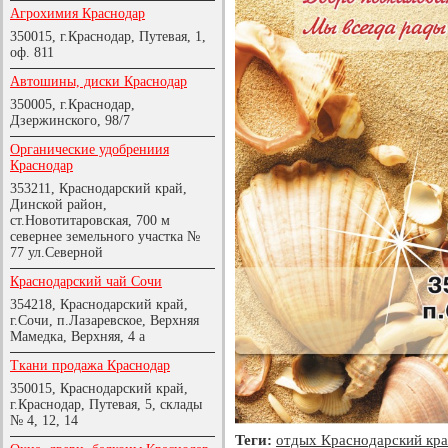
Агрохимия Краснодар
350015, г.Краснодар, Путевая, 1,
оф. 811
Автошины, диски Краснодар
350005, г.Краснодар,
Дзержинского, 98/7
Органические удобрениия
Краснодар
353211, Краснодарский край,
Динской район,
ст.Новотитаровская, 700 м
севернее земельного участка №
77 ул.Северной
Краснодарский чай Сочи
354218, Краснодарский край,
г.Сочи, п.Лазаревское, Верхняя
Мамедка, Верхняя, 4 а
Ткани продажа Краснодар
350015, Краснодарский край,
г.Краснодар, Путевая, 5, склады
№ 4, 12, 14
Теги:
отдых Краснодарский кр