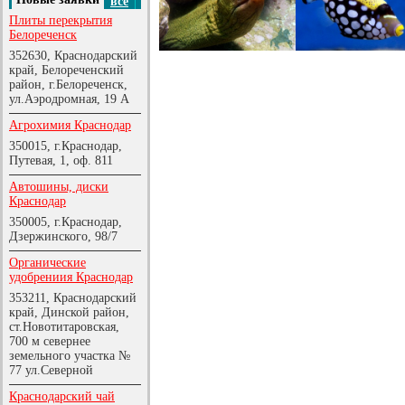
все
Плиты перекрытия
Белореченск
352630, Краснодарский
край, Белореченский
район, г.Белореченск,
ул.Аэродромная, 19 А
Агрохимия Краснодар
350015, г.Краснодар,
Путевая, 1, оф. 811
Автошины, диски
Краснодар
350005, г.Краснодар,
Дзержинского, 98/7
Органические
удобрениия Краснодар
353211, Краснодарский
край, Динской район,
ст.Новотитаровская,
700 м севернее
земельного участка №
77 ул.Северной
Краснодарский чай