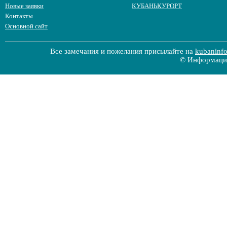
Новые заявки
КУБАНЬКУРОРТ
Контакты
Основной сайт
Все замечания и пожелания присылайте на
kubaninf
© Информацио