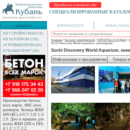
Перейти на основной сайт
СПЕЦИАЛИЗИРОВАННЫЕ КАТАЛО
каталог
кубанькурорт
новые услуги
предприятий
ЮГСТРОЙРЕГИОН (19)
ЮГАГРОПРОМ (159)
Главная
/
Каталог предприятий
/
КУРОРТЫ И ОТДЫХ
/
Sochi Discovery World Aquarium, океанариум
АГРОПИЩЕПРОМ (84)
Sochi Discovery World Aquarium, ок
КУБАНЬКУРОРТ (49)
Информация о предприятии
Товары и
Производство бетона
всех марок. ФБС всех
размеров. Кольца ЖБИ
h09 (КС) d 0.7/ 1,0/ 1.5/
2,0. Дно и крышки для
колец ЖБИ (ПП и ПН)
d 1.2/ 1.7/ 2.2.