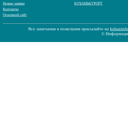
Новые заявки
КУБАНЬКУРОРТ
Контакты
Основной сайт
Все замечания и пожелания присылайте на
kubaninf
© Информацио