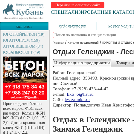
Перейти на основной сайт
СПЕЦИАЛИЗИРОВАННЫЕ КАТАЛО
каталог
кубанькурорт
новые услуги
предприятий
ЮГСТРОЙРЕГИОН (19)
ЮГАГРОПРОМ (159)
/
/
Главная
Каталог предприятий
КУРОРТЫ И ОТДЫХ
АГРОПИЩЕПРОМ (84)
Отдых Геленджик - Лес
КУБАНЬКУРОРТ (49)
Информация о предприятии
Товары и
Район: Геленджикский
Полный адрес: 353493, Краснодарский кр
пос.Светлый
Телефон: +7 (928) 433-44-42
e-mail:
Eko_o@list.ru
Сайт:
les-zaimka.ru
Производство бетона
Директор: Попандопуло Иван Христофо
всех марок. ФБС всех
размеров. Кольца ЖБИ
Отдых в Геленджике -
h09 (КС) d 0.7/ 1,0/ 1.5/
2,0. Дно и крышки для
Заимка Геленджик
колец ЖБИ (ПП и ПН)
d 1.2/ 1.7/ 2.2.