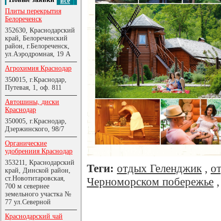
все
Плиты перекрытия
Белореченск
352630, Краснодарский
край, Белореченский
район, г.Белореченск,
ул.Аэродромная, 19 А
Агрохимия Краснодар
350015, г.Краснодар,
Путевая, 1, оф. 811
Автошины, диски
Краснодар
350005, г.Краснодар,
Дзержинского, 98/7
Органические
удобрениия Краснодар
353211, Краснодарский
Теги:
отдых Геленджик
,
о
край, Динской район,
ст.Новотитаровская,
Черноморском побережье
700 м севернее
земельного участка №
77 ул.Северной
Краснодарский чай