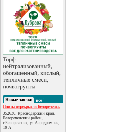
Торф
нейтрализованный,
обогащенный, кислый,
тепличные смеси,
почвогрунты
Новые заявки
все
Плиты перекрытия Белореченск
352630, Краснодарский край,
Белореченский район,
г.Белореченск, ул.Аэродромная,
19 А