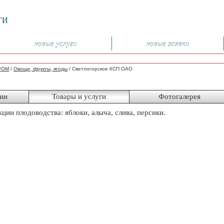
ГИ
новые услуги
новые заявки
РОМ
/
Овощи, фрукты, ягоды
/
Светлогорское КСП ОАО
ии
Товары и услуги
Фотогалерея
ции плодоводства: яблоки, алыча, слива, персики.