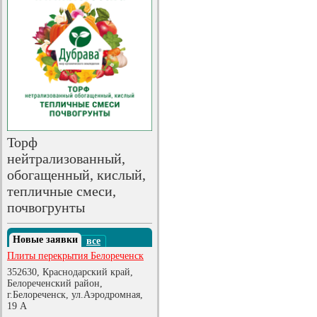
Торф
нейтрализованный,
обогащенный, кислый,
тепличные смеси,
почвогрунты
Новые заявки
все
Плиты перекрытия Белореченск
352630, Краснодарский край,
Белореченский район,
г.Белореченск, ул.Аэродромная,
19 А