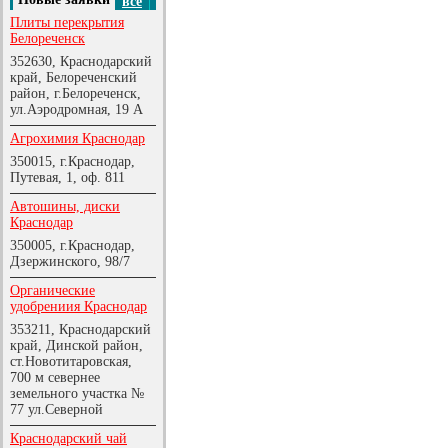
все
Плиты перекрытия
Белореченск
352630, Краснодарский
край, Белореченский
район, г.Белореченск,
ул.Аэродромная, 19 А
Агрохимия Краснодар
350015, г.Краснодар,
Путевая, 1, оф. 811
Автошины, диски
Краснодар
350005, г.Краснодар,
Дзержинского, 98/7
Органические
удобрениия Краснодар
353211, Краснодарский
край, Динской район,
ст.Новотитаровская,
700 м севернее
земельного участка №
77 ул.Северной
Краснодарский чай