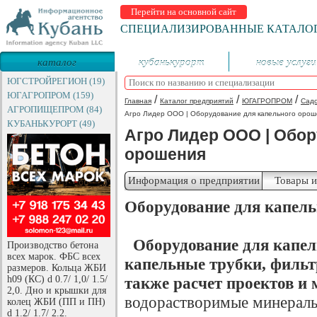
Перейти на основной сайт
СПЕЦИАЛИЗИРОВАННЫЕ КАТАЛО
каталог
кубанькурорт
новые услуги
предприятий
ЮГСТРОЙРЕГИОН (19)
ЮГАГРОПРОМ (159)
/
/
/
Главная
Каталог предприятий
ЮГАГРОПРОМ
Садо
АГРОПИЩЕПРОМ (84)
Агро Лидер ООО | Оборудование для капельного орош
КУБАНЬКУРОРТ (49)
Агро Лидер ООО | Обор
орошения
Информация о предприятии
Товары и
Оборудование для капел
Оборудование для капел
Производство бетона
всех марок. ФБС всех
капельные трубки, фильтр
размеров. Кольца ЖБИ
h09 (КС) d 0.7/ 1,0/ 1.5/
также расчет проектов и
2,0. Дно и крышки для
водорастворимые минераль
колец ЖБИ (ПП и ПН)
d 1.2/ 1.7/ 2.2.