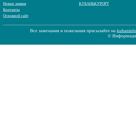
Новые заявки
КУБАНЬКУРОРТ
Контакты
Основной сайт
Все замечания и пожелания присылайте на
kubaninf
© Информацио