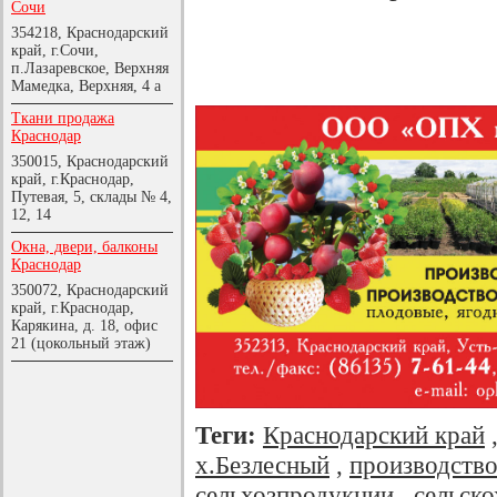
Сочи
354218, Краснодарский
край, г.Сочи,
п.Лазаревское, Верхняя
Мамедка, Верхняя, 4 а
Ткани продажа
Краснодар
350015, Краснодарский
край, г.Краснодар,
Путевая, 5, склады № 4,
12, 14
Окна, двери, балконы
Краснодар
350072, Краснодарский
край, г.Краснодар,
Карякина, д. 18, офис
21 (цокольный этаж)
Теги:
Краснодарский край
х.Безлесный
,
производство
сельхозпродукции
,
сельск