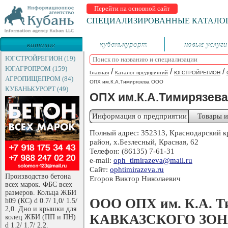
Перейти на основной сайт
СПЕЦИАЛИЗИРОВАННЫЕ КАТАЛО
каталог
кубанькурорт
новые услуги
предприятий
ЮГСТРОЙРЕГИОН (19)
ЮГАГРОПРОМ (159)
/
/
/
Главная
Каталог предприятий
ЮГСТРОЙРЕГИОН
АГРОПИЩЕПРОМ (84)
ОПХ им.К.А.Тимирязева ООО
КУБАНЬКУРОРТ (49)
ОПХ им.К.А.Тимирязев
Информация о предприятии
Товары и
Полный адрес: 352313, Краснодарский к
район, х.Безлесный, Красная, 62
Телефон: (86135) 7-61-31
e-mail:
оph_timirazeva@mail.ru
Сайт:
оphtimirazeva.ru
Производство бетона
Егоров Виктор Николаевич
всех марок. ФБС всех
размеров. Кольца ЖБИ
ООО ОПХ им. К.А. 
h09 (КС) d 0.7/ 1,0/ 1.5/
2,0. Дно и крышки для
КАВКАЗСКОГО ЗО
колец ЖБИ (ПП и ПН)
d 1.2/ 1.7/ 2.2.