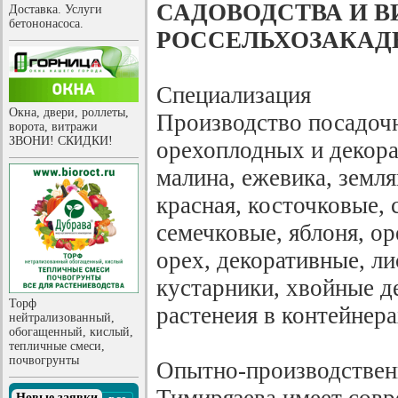
САДОВОДСТВА И В
Доставка. Услуги
бетононасоса.
РОССЕЛЬХОЗАКА
Специализация
Окна, двери, роллеты,
Производство посадочн
ворота, витражи
ЗВОНИ! СКИДКИ!
орехоплодных и декора
малина, ежевика, земл
красная, косточковые, 
семечковые, яблоня, о
орех, декоративные, л
кустарники, хвойные д
Торф
растенеия в контейнера
нейтрализованный,
обогащенный, кислый,
тепличные смеси,
почвогрунты
Опытно-производственн
Новые заявки