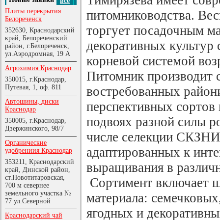
Тимирязева имеет совр
все
Плиты перекрытия
питомниководства. Вес
Белореченск
торгует посадочным ма
352630, Краснодарский
край, Белореченский
декоративных культур 
район, г.Белореченск,
ул.Аэродромная, 19 А
корневой системой возр
Агрохимия Краснодар
Питомник производит 
350015, г.Краснодар,
Путевая, 1, оф. 811
востребованных район
Автошины, диски
перспективных сортов
Краснодар
подвоях разной силы р
350005, г.Краснодар,
Дзержинского, 98/7
числе селекции СКЗН
Органические
адаптированных к инт
удобрениия Краснодар
353211, Краснодарский
выращивания в различн
край, Динской район,
ст.Новотитаровская,
Сортимент включает ш
700 м севернее
земельного участка №
материала: семечковых
77 ул.Северной
ягодных и декоративны
Краснодарский чай