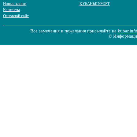
Новые заявки
КУБАНЬКУРОРТ
Контакты
Основной сайт
Все замечания и пожелания присылайте на
kubaninf
© Информацио