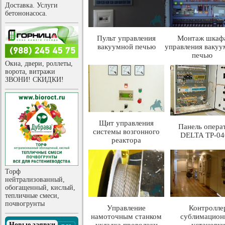
Доставка. Услуги
бетононасоса.
Пульт управления
Монтаж шкаф
вакуумной печью
управления вакуу
печью
Окна, двери, роллеты,
ворота, витражи
ЗВОНИ! СКИДКИ!
Щит управления
Панель опера
системы возгонного
DELTA TP-04
реактора
Торф
нейтрализованный,
обогащенный, кислый,
тепличные смеси,
почвогрунты
Управление
Контролле
намоточным станком
сублимацион
Новые заявки