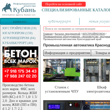
Перейти на основной сайт
СПЕЦИАЛИЗИРОВАННЫЕ КАТАЛО
каталог
кубанькурорт
новые услуги
предприятий
ЮГСТРОЙРЕГИОН (19)
ЮГАГРОПРОМ (159)
Главная
/
Каталог предприятий
/
ЮГСТРОЙРЕГИОН
/
Промышленное оборудование - производство, продажа
АГРОПИЩЕПРОМ (84)
Промышленная автоматика Краснодарский край
КУБАНЬКУРОРТ (49)
Промышленная автоматика Краснод
Информация о предприятии
Товары и
Производство бетона
Станок с
Шкаф
всех марок. ФБС всех
установленным ЧПУ
электроавтома
размеров. Кольца ЖБИ
h09 (КС) d 0.7/ 1,0/ 1.5/
2,0. Дно и крышки для
колец ЖБИ (ПП и ПН)
d 1.2/ 1.7/ 2.2.