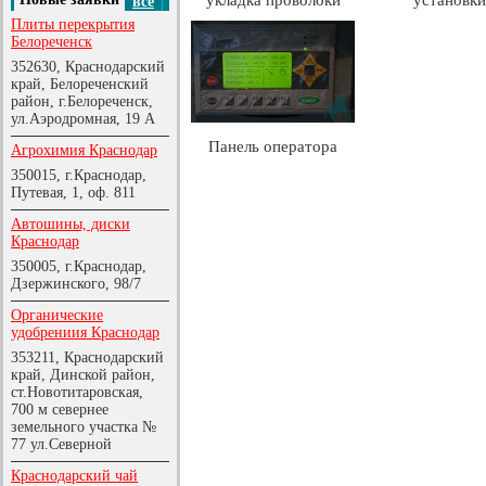
укладка проволоки
установки
все
Плиты перекрытия
Белореченск
352630, Краснодарский
край, Белореченский
район, г.Белореченск,
ул.Аэродромная, 19 А
Панель оператора
Агрохимия Краснодар
350015, г.Краснодар,
Путевая, 1, оф. 811
Автошины, диски
Краснодар
350005, г.Краснодар,
Дзержинского, 98/7
Органические
удобрениия Краснодар
353211, Краснодарский
край, Динской район,
ст.Новотитаровская,
700 м севернее
земельного участка №
77 ул.Северной
Краснодарский чай