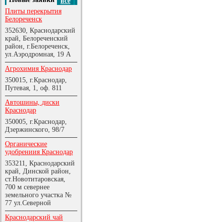
все
Плиты перекрытия
Белореченск
352630, Краснодарский
край, Белореченский
район, г.Белореченск,
ул.Аэродромная, 19 А
Агрохимия Краснодар
350015, г.Краснодар,
Путевая, 1, оф. 811
Автошины, диски
Краснодар
350005, г.Краснодар,
Дзержинского, 98/7
Органические
удобрениия Краснодар
353211, Краснодарский
край, Динской район,
ст.Новотитаровская,
700 м севернее
земельного участка №
77 ул.Северной
Краснодарский чай