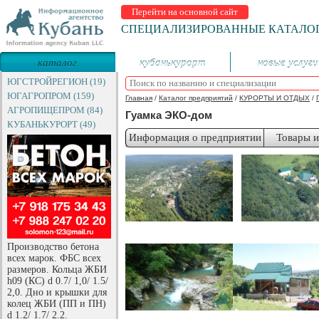
Перейти на основной сайт
СПЕЦИАЛИЗИРОВАННЫЕ КАТАЛО
каталог
кубанькурорт
новые услуги
предприятий
ЮГСТРОЙРЕГИОН (19)
ЮГАГРОПРОМ (159)
Главная
/
Каталог предприятий
/
КУРОРТЫ И ОТДЫХ
/
АГРОПИЩЕПРОМ (84)
Гуамка ЭКО-дом
КУБАНЬКУРОРТ (49)
Информация о предприятии
Товары и
Производство бетона
всех марок. ФБС всех
размеров. Кольца ЖБИ
h09 (КС) d 0.7/ 1,0/ 1.5/
2,0. Дно и крышки для
колец ЖБИ (ПП и ПН)
d 1.2/ 1.7/ 2.2.