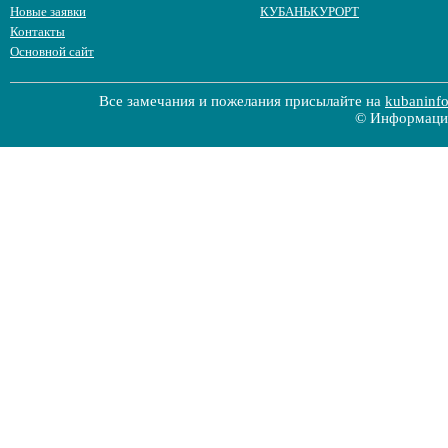
Новые заявки
КУБАНЬКУРОРТ
Контакты
Основной сайт
Все замечания и пожелания присылайте на
kubaninf
© Информацио