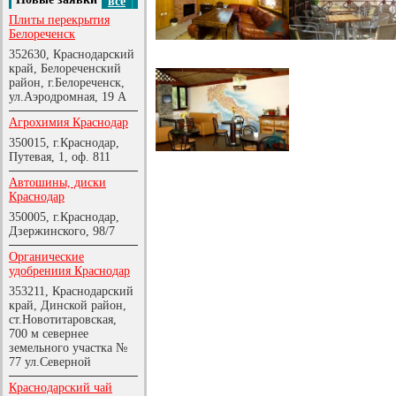
все
Плиты перекрытия
Белореченск
352630, Краснодарский
край, Белореченский
район, г.Белореченск,
ул.Аэродромная, 19 А
Агрохимия Краснодар
350015, г.Краснодар,
Путевая, 1, оф. 811
Автошины, диски
Краснодар
350005, г.Краснодар,
Дзержинского, 98/7
Органические
удобрениия Краснодар
353211, Краснодарский
край, Динской район,
ст.Новотитаровская,
700 м севернее
земельного участка №
77 ул.Северной
Краснодарский чай