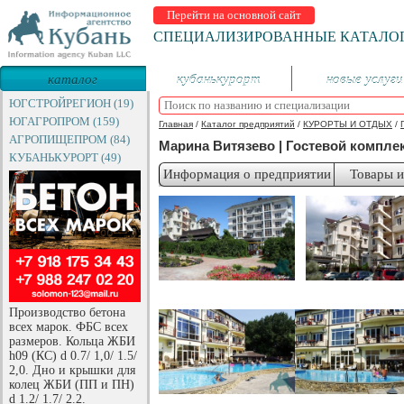
Перейти на основной сайт
СПЕЦИАЛИЗИРОВАННЫЕ КАТАЛО
каталог
кубанькурорт
новые услуги
предприятий
ЮГСТРОЙРЕГИОН (19)
ЮГАГРОПРОМ (159)
Главная
/
Каталог предприятий
/
КУРОРТЫ И ОТДЫХ
/
АГРОПИЩЕПРОМ (84)
Марина Витязево | Гостевой компле
КУБАНЬКУРОРТ (49)
Информация о предприятии
Товары и
Производство бетона
всех марок. ФБС всех
размеров. Кольца ЖБИ
h09 (КС) d 0.7/ 1,0/ 1.5/
2,0. Дно и крышки для
колец ЖБИ (ПП и ПН)
d 1.2/ 1.7/ 2.2.