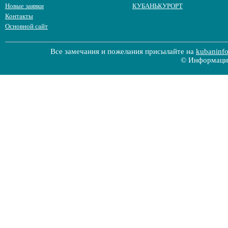
Новые заявки
КУБАНЬКУРОРТ
Контакты
Основной сайт
Все замечания и пожелания присылайте на
kubaninf
© Информацио