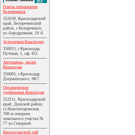
все
Плиты перекрытия
Белореченск
352630, Краснодарский
край, Белореченский
район, г.Белореченск,
ул.Аэродромная, 19 А
Агрохимия Краснодар
350015, г.Краснодар,
Путевая, 1, оф. 811
Автошины, диски
Краснодар
350005, г.Краснодар,
Дзержинского, 98/7
Органические
удобрениия Краснодар
353211, Краснодарский
край, Динской район,
ст.Новотитаровская,
700 м севернее
земельного участка №
77 ул.Северной
Краснодарский чай