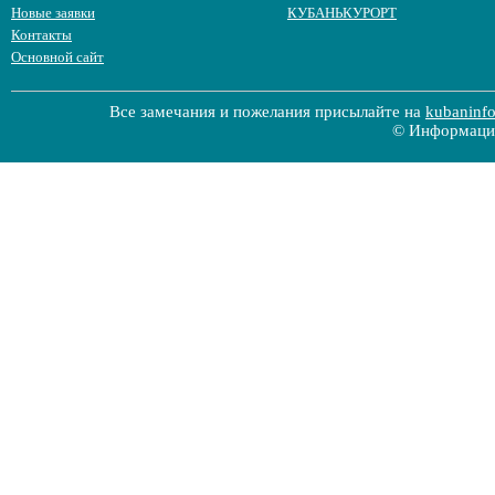
Новые заявки
КУБАНЬКУРОРТ
Контакты
Основной сайт
Все замечания и пожелания присылайте на
kubaninf
© Информацио