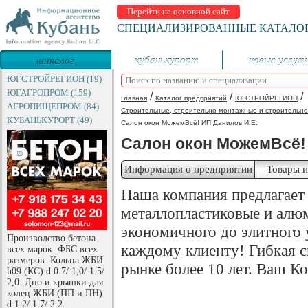
Перейти на основной сайт
СПЕЦИАЛИЗИРОВАННЫЕ КАТАЛО
каталог
кубанькурорт
новые услуги
предприятий
ЮГСТРОЙРЕГИОН (19)
ЮГАГРОПРОМ (159)
/
/
/
Главная
Каталог предприятий
ЮГСТРОЙРЕГИОН
АГРОПИЩЕПРОМ (84)
Строительные, строительно-монтажные и строительно
КУБАНЬКУРОРТ (49)
Салон окон МожемВсё! ИП Данилов И.Е.
Салон окон МожемВсё! 
Информация о предприятии
Товары и
Наша компания предлагает
металлопластиковые и алюм
экономичного до элитного
Производство бетона
каждому клиенту! Гибкая с
всех марок. ФБС всех
размеров. Кольца ЖБИ
рынке более 10 лет. Ваш К
h09 (КС) d 0.7/ 1,0/ 1.5/
2,0. Дно и крышки для
колец ЖБИ (ПП и ПН)
d 1.2/ 1.7/ 2.2.