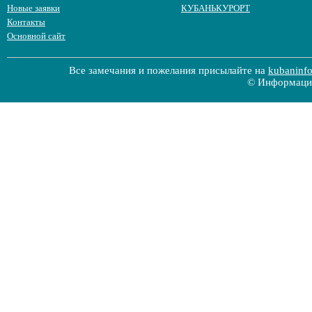
Новые заявки
КУБАНЬКУРОРТ
Контакты
Основной сайт
Все замечания и пожелания присылайте на
kubaninf
© Информацио