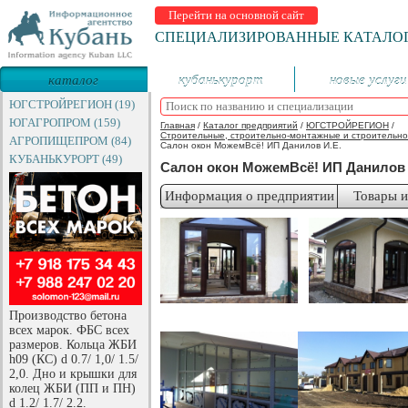
Перейти на основной сайт
СПЕЦИАЛИЗИРОВАННЫЕ КАТАЛО
каталог
кубанькурорт
новые услуги
предприятий
ЮГСТРОЙРЕГИОН (19)
ЮГАГРОПРОМ (159)
Главная
/
Каталог предприятий
/
ЮГСТРОЙРЕГИОН
/
Строительные, строительно-монтажные и строительно
АГРОПИЩЕПРОМ (84)
Салон окон МожемВсё! ИП Данилов И.Е.
КУБАНЬКУРОРТ (49)
Салон окон МожемВсё! ИП Данилов 
Информация о предприятии
Товары и
Производство бетона
всех марок. ФБС всех
размеров. Кольца ЖБИ
h09 (КС) d 0.7/ 1,0/ 1.5/
2,0. Дно и крышки для
колец ЖБИ (ПП и ПН)
d 1.2/ 1.7/ 2.2.