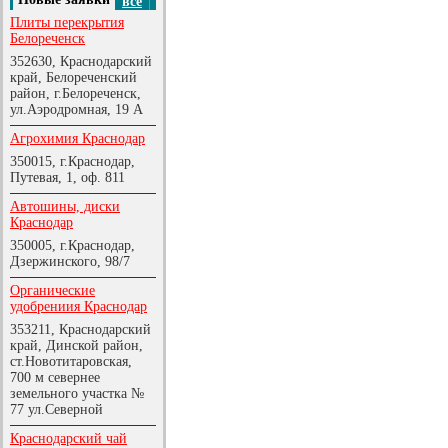
все
Плиты перекрытия
Белореченск
352630, Краснодарский
край, Белореченский
район, г.Белореченск,
ул.Аэродромная, 19 А
Агрохимия Краснодар
350015, г.Краснодар,
Путевая, 1, оф. 811
Автошины, диски
Краснодар
350005, г.Краснодар,
Дзержинского, 98/7
Органические
удобрениия Краснодар
353211, Краснодарский
край, Динской район,
ст.Новотитаровская,
700 м севернее
земельного участка №
77 ул.Северной
Краснодарский чай